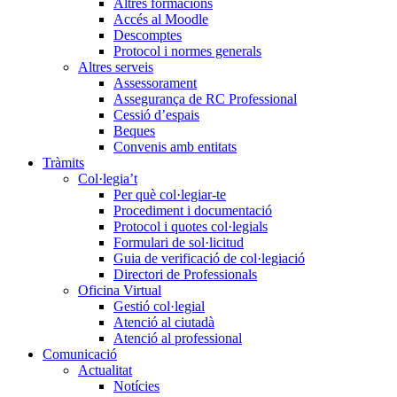
Altres formacions
Accés al Moodle
Descomptes
Protocol i normes generals
Altres serveis
Assessorament
Assegurança de RC Professional
Cessió d’espais
Beques
Convenis amb entitats
Tràmits
Col·legia’t
Per què col·legiar-te
Procediment i documentació
Protocol i quotes col·legials
Formulari de sol·licitud
Guia de verificació de col·legiació
Directori de Professionals
Oficina Virtual
Gestió col·legial
Atenció al ciutadà
Atenció al professional
Comunicació
Actualitat
Notícies