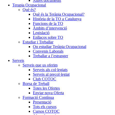
Altres documents
Terapia Ocupacional
Què és?
Què és la Teràpia Ocupacional?
Història de la TO a Catalunya
Funcions de la TO
Àmbits d’intervenció
Legislació
Enllaços sobre TO
Estudiar i Treballar
On estudiar Teràpia Ocupacional
Convenis Laborals
Treballar a l’estranger
Serveis
Serveis que us oferim
Serveis als col·legiats
Serveis al precol·legiat
Club COTOC
Borsa de Treball
Totes les Ofertes
Enviar nova Oferta
Formació Contínua
Presentació
Tots els cursos
Cursos COTOC