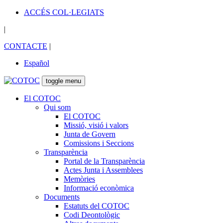
ACCÉS COL·LEGIATS
|
CONTACTE
|
Español
toggle menu
El COTOC
Qui som
El COTOC
Missió, visió i valors
Junta de Govern
Comissions i Seccions
Transparència
Portal de la Transparència
Actes Junta i Assemblees
Memòries
Informació econòmica
Documents
Estatuts del COTOC
Codi Deontològic