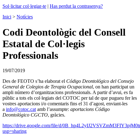
Sol·licitar col·legiar-te
|
Has perdut la contrasenya?
Inici
>
Notícies
Codi Deontològic del Consell
Estatal de Col·legis
Professionals
19/07/2019
Des de FEOTO s’ha elaborat el
Código Deontológico del Consejo
General de Colegios de Terapia Ocupacional
, on han participat un
ampli número d’organitzacions professionals. A partir d’avui, es fa
públic a tots els col·legiats del COTOC per tal de que pugueu fer les
vostres aportacions i/o comentaris fins el 31 d’agost, enviant-les
a
info@cotoc.cat
amb l’assumpte:
aportacions Código
Deontológico CGCTO
, gràcies.
https://drive.google.com/file/d/0B_hp4L2yIJ2VSVZmM3FIY3pj
usp=sharing