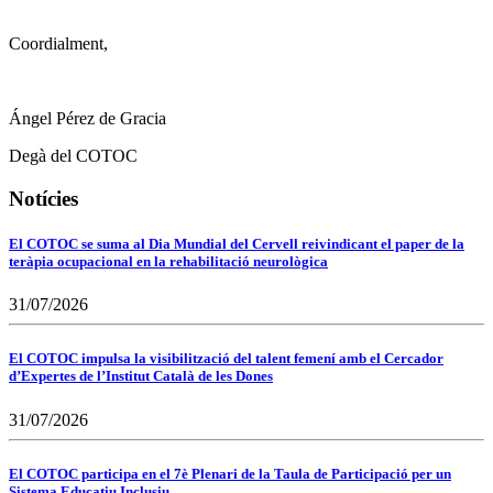
Coordialment,
Ángel Pérez de Gracia
Degà del COTOC
Notícies
El COTOC se suma al Dia Mundial del Cervell reivindicant el paper de la
teràpia ocupacional en la rehabilitació neurològica
31/07/2026
El COTOC impulsa la visibilització del talent femení amb el Cercador
d’Expertes de l’Institut Català de les Dones
31/07/2026
El COTOC participa en el 7è Plenari de la Taula de Participació per un
Sistema Educatiu Inclusiu