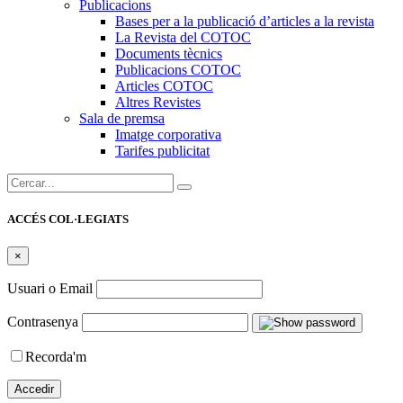
Publicacions
Bases per a la publicació d’articles a la revista
La Revista del COTOC
Documents tècnics
Publicacions COTOC
Articles COTOC
Altres Revistes
Sala de premsa
Imatge corporativa
Tarifes publicitat
Cercar:
ACCÉS COL·LEGIATS
×
Usuari o Email
Contrasenya
Recorda'm