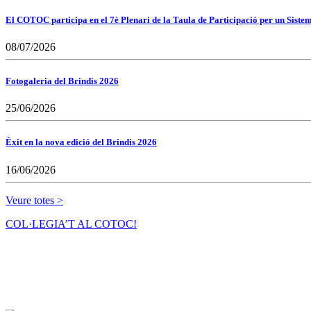
El COTOC participa en el 7è Plenari de la Taula de Participació per un Siste
08/07/2026
Fotogaleria del Brindis 2026
25/06/2026
Èxit en la nova edició del Brindis 2026
16/06/2026
Veure totes >
COL·LEGIA’T AL COTOC!