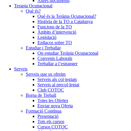
Altres documents
Terapia Ocupacional
Què és?
Què és la Teràpia Ocupacional?
Història de la TO a Catalunya
Funcions de la TO
Àmbits d’intervenció
Legislació
Enllaços sobre TO
Estudiar i Treballar
On estudiar Teràpia Ocupacional
Convenis Laborals
Treballar a l’estranger
Serveis
Serveis que us oferim
Serveis als col·legiats
Serveis al precol·legiat
Club COTOC
Borsa de Treball
Totes les Ofertes
Enviar nova Oferta
Formació Contínua
Presentació
Tots els cursos
Cursos COTOC