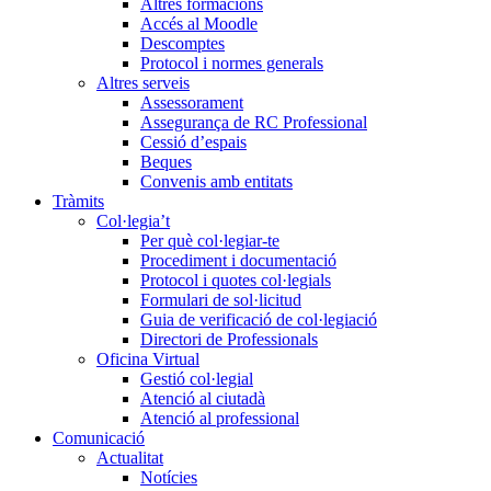
Altres formacions
Accés al Moodle
Descomptes
Protocol i normes generals
Altres serveis
Assessorament
Assegurança de RC Professional
Cessió d’espais
Beques
Convenis amb entitats
Tràmits
Col·legia’t
Per què col·legiar-te
Procediment i documentació
Protocol i quotes col·legials
Formulari de sol·licitud
Guia de verificació de col·legiació
Directori de Professionals
Oficina Virtual
Gestió col·legial
Atenció al ciutadà
Atenció al professional
Comunicació
Actualitat
Notícies