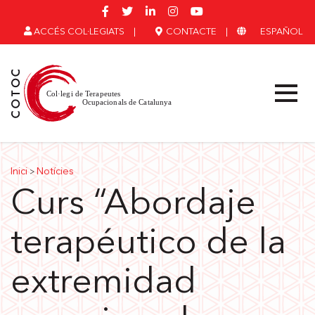
ACCÉS COL·LEGIATS
|
CONTACTE
|
ESPAÑOL
Inici
Notícies
>
Curs “Abordaje
terapéutico de la
extremidad