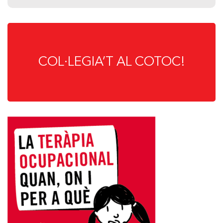
COL·LEGIA’T AL COTOC!