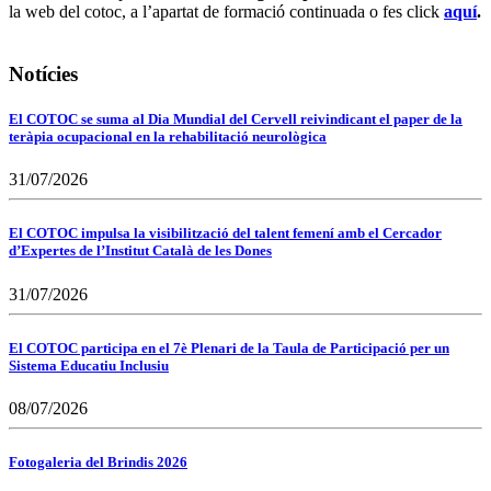
la web del cotoc, a l’apartat de formació continuada o fes click
aquí
.
Notícies
El COTOC se suma al Dia Mundial del Cervell reivindicant el paper de la
teràpia ocupacional en la rehabilitació neurològica
31/07/2026
El COTOC impulsa la visibilització del talent femení amb el Cercador
d’Expertes de l’Institut Català de les Dones
31/07/2026
El COTOC participa en el 7è Plenari de la Taula de Participació per un
Sistema Educatiu Inclusiu
08/07/2026
Fotogaleria del Brindis 2026