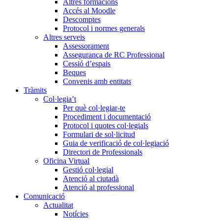
Altres formacions
Accés al Moodle
Descomptes
Protocol i normes generals
Altres serveis
Assessorament
Assegurança de RC Professional
Cessió d’espais
Beques
Convenis amb entitats
Tràmits
Col·legia’t
Per què col·legiar-te
Procediment i documentació
Protocol i quotes col·legials
Formulari de sol·licitud
Guia de verificació de col·legiació
Directori de Professionals
Oficina Virtual
Gestió col·legial
Atenció al ciutadà
Atenció al professional
Comunicació
Actualitat
Notícies