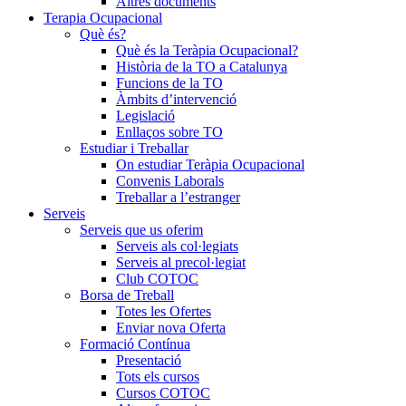
Altres documents
Terapia Ocupacional
Què és?
Què és la Teràpia Ocupacional?
Història de la TO a Catalunya
Funcions de la TO
Àmbits d’intervenció
Legislació
Enllaços sobre TO
Estudiar i Treballar
On estudiar Teràpia Ocupacional
Convenis Laborals
Treballar a l’estranger
Serveis
Serveis que us oferim
Serveis als col·legiats
Serveis al precol·legiat
Club COTOC
Borsa de Treball
Totes les Ofertes
Enviar nova Oferta
Formació Contínua
Presentació
Tots els cursos
Cursos COTOC