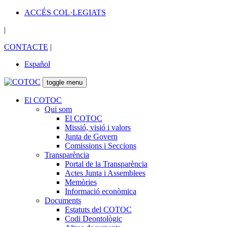
ACCÉS COL·LEGIATS
|
CONTACTE
|
Español
toggle menu
El COTOC
Qui som
El COTOC
Missió, visió i valors
Junta de Govern
Comissions i Seccions
Transparència
Portal de la Transparència
Actes Junta i Assemblees
Memòries
Informació econòmica
Documents
Estatuts del COTOC
Codi Deontològic