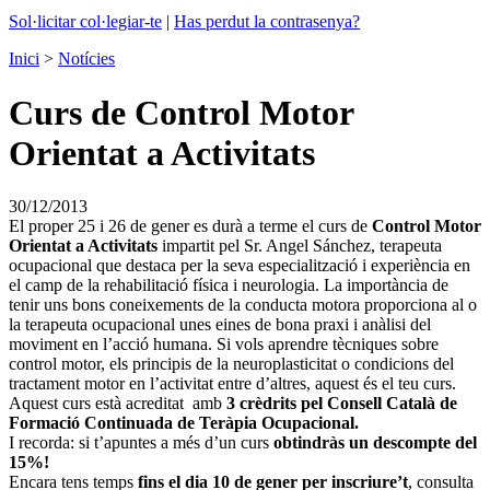
Sol·licitar col·legiar-te
|
Has perdut la contrasenya?
Inici
>
Notícies
Curs de Control Motor
Orientat a Activitats
30/12/2013
El proper 25 i 26 de gener es durà a terme el curs de
Control Motor
Orientat a Activitats
impartit pel Sr. Angel Sánchez, terapeuta
ocupacional que destaca per la seva especialització i experiència en
el camp de la rehabilitació física i neurologia. La importància de
tenir uns bons coneixements de la conducta motora proporciona al o
la terapeuta ocupacional unes eines de bona praxi i anàlisi del
moviment en l’acció humana. Si vols aprendre tècniques sobre
control motor, els principis de la neuroplasticitat o condicions del
tractament motor en l’activitat entre d’altres, aquest és el teu curs.
Aquest curs està acreditat amb
3 crèdrits pel Consell Català de
Formació Continuada de Teràpia Ocupacional.
I recorda: si t’apuntes a més d’un curs
obtindràs un descompte del
15%!
Encara tens temps
fins el dia 10 de gener per inscriure’t
, consulta