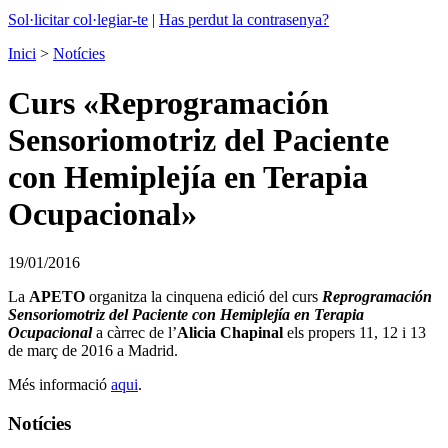
Sol·licitar col·legiar-te
|
Has perdut la contrasenya?
Inici
>
Notícies
Curs «Reprogramación
Sensoriomotriz del Paciente
con Hemiplejía en Terapia
Ocupacional»
19/01/2016
La
APETO
organitza la cinquena edició del curs
Reprogramación
Sensoriomotriz del Paciente con Hemiplejía en Terapia
Ocupacional
a càrrec de l’
Alicia Chapinal
els propers 11, 12 i 13
de març de 2016 a Madrid.
Més informació
aqui
.
Notícies