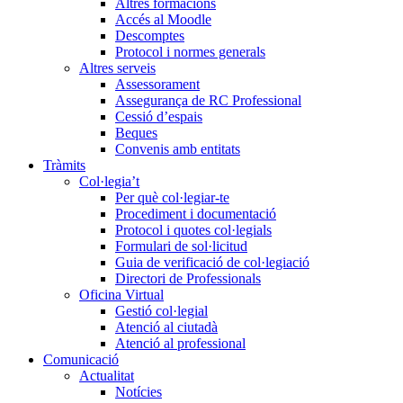
Altres formacions
Accés al Moodle
Descomptes
Protocol i normes generals
Altres serveis
Assessorament
Assegurança de RC Professional
Cessió d’espais
Beques
Convenis amb entitats
Tràmits
Col·legia’t
Per què col·legiar-te
Procediment i documentació
Protocol i quotes col·legials
Formulari de sol·licitud
Guia de verificació de col·legiació
Directori de Professionals
Oficina Virtual
Gestió col·legial
Atenció al ciutadà
Atenció al professional
Comunicació
Actualitat
Notícies