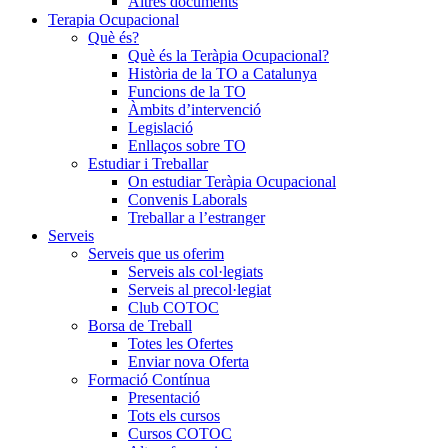
Altres documents
Terapia Ocupacional
Què és?
Què és la Teràpia Ocupacional?
Història de la TO a Catalunya
Funcions de la TO
Àmbits d’intervenció
Legislació
Enllaços sobre TO
Estudiar i Treballar
On estudiar Teràpia Ocupacional
Convenis Laborals
Treballar a l’estranger
Serveis
Serveis que us oferim
Serveis als col·legiats
Serveis al precol·legiat
Club COTOC
Borsa de Treball
Totes les Ofertes
Enviar nova Oferta
Formació Contínua
Presentació
Tots els cursos
Cursos COTOC