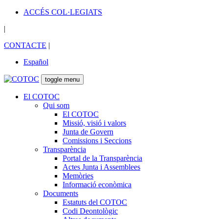
ACCÉS COL·LEGIATS
|
CONTACTE
|
Español
toggle menu
El COTOC
Qui som
El COTOC
Missió, visió i valors
Junta de Govern
Comissions i Seccions
Transparència
Portal de la Transparència
Actes Junta i Assemblees
Memòries
Informació econòmica
Documents
Estatuts del COTOC
Codi Deontològic