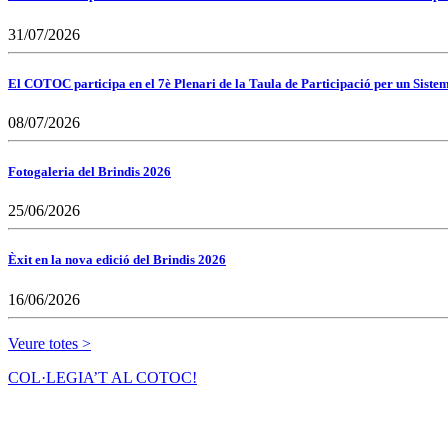
31/07/2026
El COTOC participa en el 7è Plenari de la Taula de Participació per un Siste
08/07/2026
Fotogaleria del Brindis 2026
25/06/2026
Èxit en la nova edició del Brindis 2026
16/06/2026
Veure totes >
COL·LEGIA’T AL COTOC!