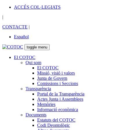
ACCÉS COL·LEGIATS
|
CONTACTE
|
Español
toggle menu
El COTOC
Qui som
El COTOC
Missió, visió i valors
Junta de Govern
Comissions i Seccions
Transparència
Portal de la Transparència
Actes Junta i Assemblees
Memòries
Informació econòmica
Documents
Estatuts del COTOC
Codi Deontològic