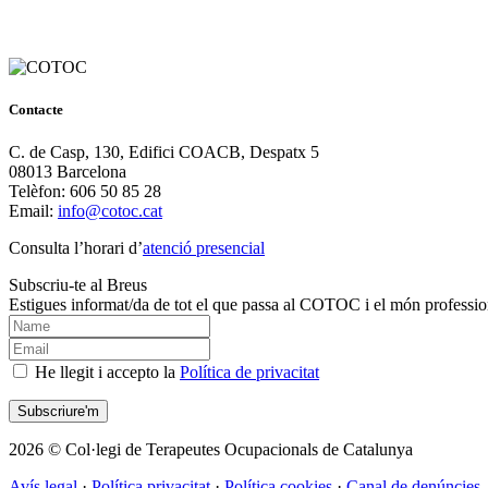
Contacte
C. de Casp, 130, Edifici COACB, Despatx 5
08013 Barcelona
Telèfon: 606 50 85 28
Email:
info@cotoc.cat
Consulta l’horari d’
atenció presencial
Subscriu-te al Breus
Estigues informat/da de tot el que passa al COTOC i el món professio
He llegit i accepto la
Política de privacitat
2026 © Col·legi de Terapeutes Ocupacionals de Catalunya
Avís legal
·
Política privacitat
·
Política cookies
·
Canal de denúncies