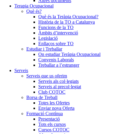
Altres documents
Terapia Ocupacional
Què és?
Què és la Teràpia Ocupacional?
Història de la TO a Catalunya
Funcions de la TO
Àmbits d’intervenció
Legislació
Enllaços sobre TO
Estudiar i Treballar
On estudiar Teràpia Ocupacional
Convenis Laborals
Treballar a l’estranger
Serveis
Serveis que us oferim
Serveis als col·legiats
Serveis al precol·legiat
Club COTOC
Borsa de Treball
Totes les Ofertes
Enviar nova Oferta
Formació Contínua
Presentació
Tots els cursos
Cursos COTOC