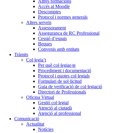
Altres formacions
Accés al Moodle
Descomptes
Protocol i normes generals
Altres serveis
Assessorament
Assegurança de RC Professional
Cessió d’espais
Beques
Convenis amb entitats
Tràmits
Col·legia’t
Per què col·legiar-te
Procediment i documentació
Protocol i quotes col·legials
Formulari de sol·licitud
Guia de verificació de col·legiació
Directori de Professionals
Oficina Virtual
Gestió col·legial
Atenció al ciutadà
Atenció al professional
Comunicació
Actualitat
Notícies