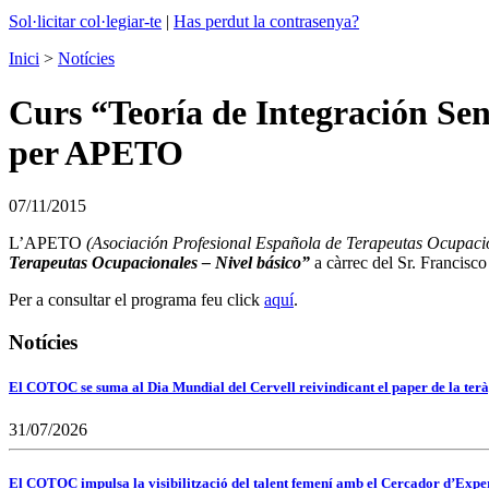
Sol·licitar col·legiar-te
|
Has perdut la contrasenya?
Inici
>
Notícies
Curs “Teoría de Integración Sen
per APETO
07/11/2015
L’APETO
(Asociación Profesional Española de Terapeutas Ocupaci
Terapeutas Ocupacionales – Nivel básico”
a càrrec del Sr. Francisco
Per a consultar el programa feu click
aquí
.
Notícies
El COTOC se suma al Dia Mundial del Cervell reivindicant el paper de la terà
31/07/2026
El COTOC impulsa la visibilització del talent femení amb el Cercador d’Expert