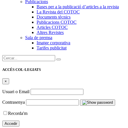
Publicacions
Bases per a la publicació d’articles a la revista
La Revista del COTOC
Documents tècnics
Publicacions COTOC
Articles COTOC
Altres Revistes
Sala de premsa
Imatge corporativa
Tarifes publicitat
Cercar:
ACCÉS COL·LEGIATS
×
Usuari o Email
Contrasenya
Recorda'm