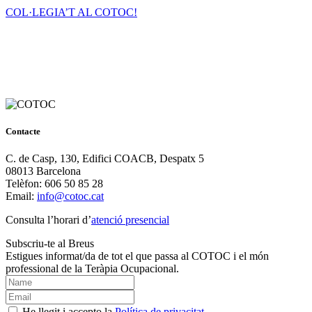
COL·LEGIA’T AL COTOC!
Contacte
C. de Casp, 130, Edifici COACB, Despatx 5
08013 Barcelona
Telèfon: 606 50 85 28
Email:
info@cotoc.cat
Consulta l’horari d’
atenció presencial
Subscriu-te al Breus
Estigues informat/da de tot el que passa al COTOC i el món
professional de la Teràpia Ocupacional.
He llegit i accepto la
Política de privacitat