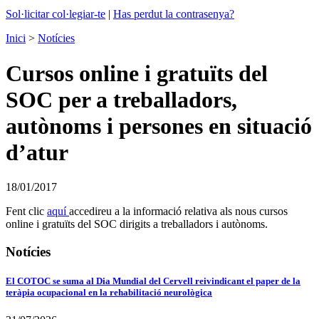
Sol·licitar col·legiar-te
|
Has perdut la contrasenya?
Inici
>
Notícies
Cursos online i gratuïts del
SOC per a treballadors,
autònoms i persones en situació
d’atur
18/01/2017
Fent clic
aquí
accedireu a la informació relativa als nous cursos
online i gratuïts del SOC dirigits a treballadors i autònoms.
Notícies
El COTOC se suma al Dia Mundial del Cervell reivindicant el paper de la
teràpia ocupacional en la rehabilitació neurològica