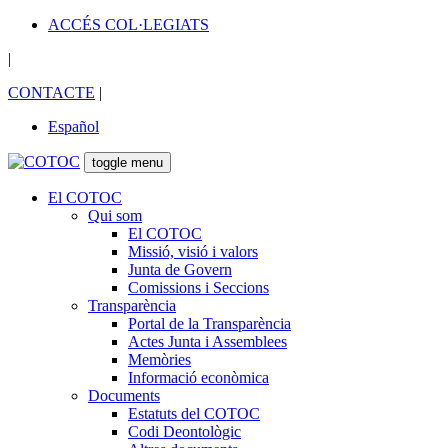
ACCÉS COL·LEGIATS
|
CONTACTE
|
Español
toggle menu
El COTOC
Qui som
El COTOC
Missió, visió i valors
Junta de Govern
Comissions i Seccions
Transparència
Portal de la Transparència
Actes Junta i Assemblees
Memòries
Informació econòmica
Documents
Estatuts del COTOC
Codi Deontològic