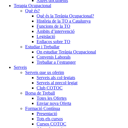
Altres documents
Terapia Ocupacional
Què és?
Què és la Teràpia Ocupacional?
Història de la TO a Catalunya
Funcions de la TO
Àmbits d’intervenció
Legislació
Enllaços sobre TO
Estudiar i Treballar
On estudiar Teràpia Ocupacional
Convenis Laborals
Treballar a l’estranger
Serveis
Serveis que us oferim
Serveis als col·legiats
Serveis al precol·legiat
Club COTOC
Borsa de Treball
Totes les Ofertes
Enviar nova Oferta
Formació Contínua
Presentació
Tots els cursos
Cursos COTOC