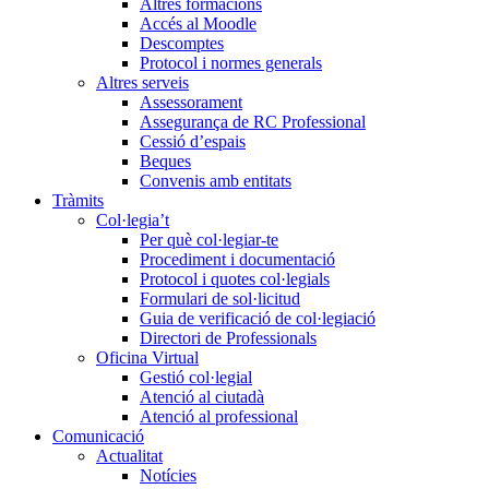
Altres formacions
Accés al Moodle
Descomptes
Protocol i normes generals
Altres serveis
Assessorament
Assegurança de RC Professional
Cessió d’espais
Beques
Convenis amb entitats
Tràmits
Col·legia’t
Per què col·legiar-te
Procediment i documentació
Protocol i quotes col·legials
Formulari de sol·licitud
Guia de verificació de col·legiació
Directori de Professionals
Oficina Virtual
Gestió col·legial
Atenció al ciutadà
Atenció al professional
Comunicació
Actualitat
Notícies