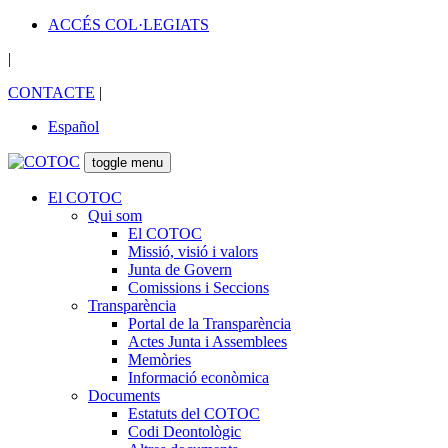
ACCÉS COL·LEGIATS
|
CONTACTE
|
Español
toggle menu
El COTOC
Qui som
El COTOC
Missió, visió i valors
Junta de Govern
Comissions i Seccions
Transparència
Portal de la Transparència
Actes Junta i Assemblees
Memòries
Informació econòmica
Documents
Estatuts del COTOC
Codi Deontològic