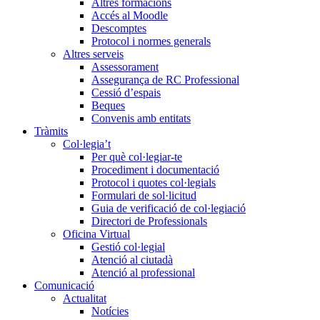
Altres formacions
Accés al Moodle
Descomptes
Protocol i normes generals
Altres serveis
Assessorament
Assegurança de RC Professional
Cessió d’espais
Beques
Convenis amb entitats
Tràmits
Col·legia’t
Per què col·legiar-te
Procediment i documentació
Protocol i quotes col·legials
Formulari de sol·licitud
Guia de verificació de col·legiació
Directori de Professionals
Oficina Virtual
Gestió col·legial
Atenció al ciutadà
Atenció al professional
Comunicació
Actualitat
Notícies