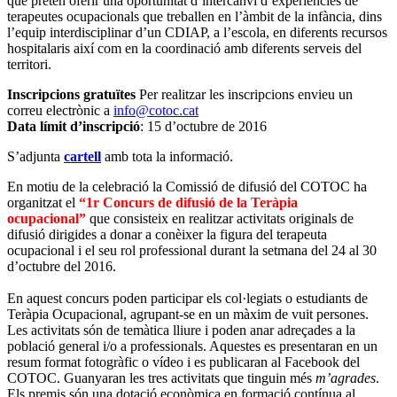
que pretén oferir una oportunitat d’intercanvi d’experiències de
terapeutes ocupacionals que treballen en l’àmbit de la infància, dins
l’equip interdisciplinar d’un CDIAP, a l’escola, en diferents recursos
hospitalaris així com en la coordinació amb diferents serveis del
territori.
Inscripcions gratuïtes
Per realitzar les inscripcions envieu un
correu electrònic a
info@cotoc.cat
Data límit d’inscripció
: 15 d’octubre de 2016
S’adjunta
cartell
amb tota la informació.
En motiu de la celebració la Comissió de difusió del COTOC ha
organitzat el
“1r Concurs de difusió de la Teràpia
ocupacional”
que consisteix en realitzar activitats originals de
difusió dirigides a donar a conèixer la figura del terapeuta
ocupacional i el seu rol professional durant la setmana del 24 al 30
d’octubre del 2016.
En aquest concurs poden participar els col·legiats o estudiants de
Teràpia Ocupacional, agrupant-se en un màxim de vuit persones.
Les activitats són de temàtica lliure i poden anar adreçades a la
població general i/o a professionals. Aquestes es presentaran en un
resum format fotogràfic o vídeo i es publicaran al Facebook del
COTOC. Guanyaran les tres activitats que tinguin més
m’agrades
.
Els premis són una dotació econòmica en formació contínua al