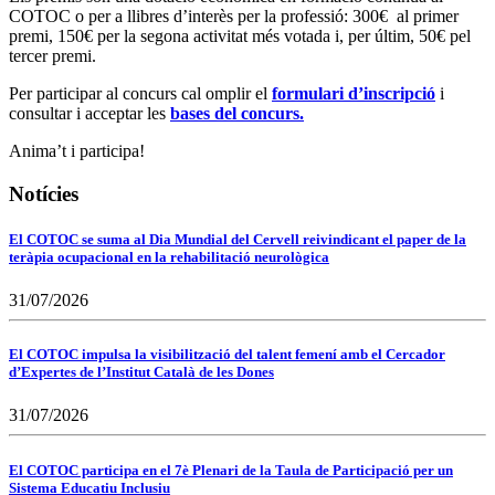
COTOC o per a llibres d’interès per la professió: 300€ al primer
premi, 150€ per la segona activitat més votada i, per últim, 50€ pel
tercer premi.
Per participar al concurs cal omplir el
formulari d’inscripció
i
consultar i acceptar les
bases del concurs.
Anima’t i participa!
Notícies
El COTOC se suma al Dia Mundial del Cervell reivindicant el paper de la
teràpia ocupacional en la rehabilitació neurològica
31/07/2026
El COTOC impulsa la visibilització del talent femení amb el Cercador
d’Expertes de l’Institut Català de les Dones
31/07/2026
El COTOC participa en el 7è Plenari de la Taula de Participació per un
Sistema Educatiu Inclusiu