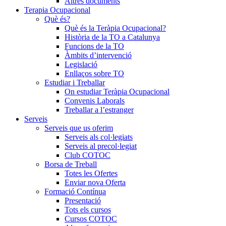
Altres documents
Terapia Ocupacional
Què és?
Què és la Teràpia Ocupacional?
Història de la TO a Catalunya
Funcions de la TO
Àmbits d’intervenció
Legislació
Enllaços sobre TO
Estudiar i Treballar
On estudiar Teràpia Ocupacional
Convenis Laborals
Treballar a l’estranger
Serveis
Serveis que us oferim
Serveis als col·legiats
Serveis al precol·legiat
Club COTOC
Borsa de Treball
Totes les Ofertes
Enviar nova Oferta
Formació Contínua
Presentació
Tots els cursos
Cursos COTOC