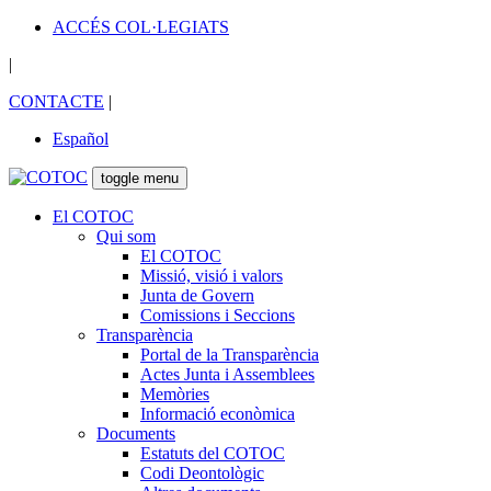
ACCÉS COL·LEGIATS
|
CONTACTE
|
Español
toggle menu
El COTOC
Qui som
El COTOC
Missió, visió i valors
Junta de Govern
Comissions i Seccions
Transparència
Portal de la Transparència
Actes Junta i Assemblees
Memòries
Informació econòmica
Documents
Estatuts del COTOC
Codi Deontològic