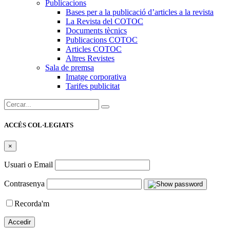
Publicacions
Bases per a la publicació d’articles a la revista
La Revista del COTOC
Documents tècnics
Publicacions COTOC
Articles COTOC
Altres Revistes
Sala de premsa
Imatge corporativa
Tarifes publicitat
Cercar:
ACCÉS COL·LEGIATS
×
Usuari o Email
Contrasenya
Recorda'm