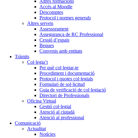
Altres formacions
Accés al Moodle
Descomptes
Protocol i normes generals
Altres serveis
Assessorament
Assegurança de RC Professional
Cessió d’espais
Beques
Convenis amb entitats
Tràmits
Col·legia’t
Per què col·legiar-te
Procediment i documentació
Protocol i quotes col·legials
Formulari de sol·licitud
Guia de verificació de col·legiació
Directori de Professionals
Oficina Virtual
Gestió col·legial
Atenció al ciutadà
Atenció al professional
Comunicació
Actualitat
Notícies