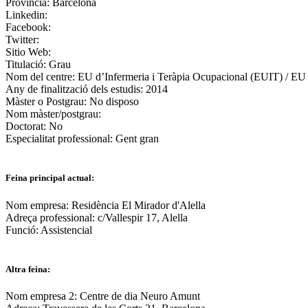
Província:
Barcelona
Linkedin:
Facebook:
Twitter:
Sitio Web:
Titulació:
Grau
Nom del centre:
EU d’Infermeria i Teràpia Ocupacional (EUIT) / EU C
Any de finalització dels estudis:
2014
Màster o Postgrau:
No disposo
Nom màster/postgrau:
Doctorat:
No
Especialitat professional:
Gent gran
Feina principal actual:
Nom empresa:
Residència El Mirador d'Alella
Adreça professional:
c/Vallespir 17, Alella
Funció:
Assistencial
Altra feina:
Nom empresa 2:
Centre de dia Neuro Amunt