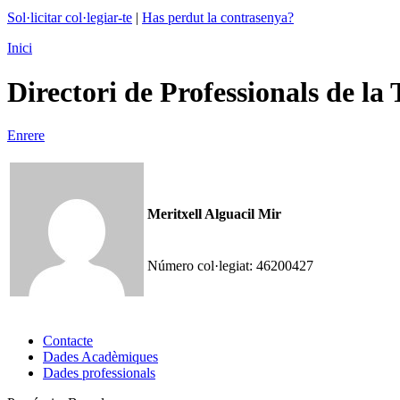
Sol·licitar col·legiar-te
|
Has perdut la contrasenya?
Inici
Directori de Professionals de la
Enrere
Meritxell Alguacil Mir
Número col·legiat:
46200427
Contacte
Dades Acadèmiques
Dades professionals