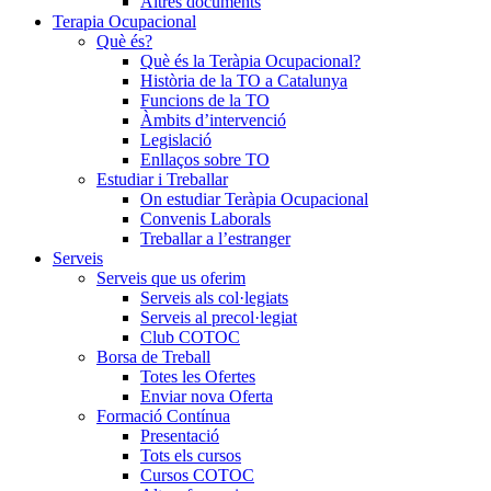
Altres documents
Terapia Ocupacional
Què és?
Què és la Teràpia Ocupacional?
Història de la TO a Catalunya
Funcions de la TO
Àmbits d’intervenció
Legislació
Enllaços sobre TO
Estudiar i Treballar
On estudiar Teràpia Ocupacional
Convenis Laborals
Treballar a l’estranger
Serveis
Serveis que us oferim
Serveis als col·legiats
Serveis al precol·legiat
Club COTOC
Borsa de Treball
Totes les Ofertes
Enviar nova Oferta
Formació Contínua
Presentació
Tots els cursos
Cursos COTOC