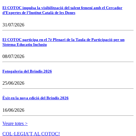
El COTOC impulsa la visibilització del talent femení amb el Cercador
d’Expertes de l’Institut Català de les Dones
31/07/2026
El COTOC participa en el 7è Plenari de la Taula de Participació per un
Sistema Educatiu Inclusiu
08/07/2026
Fotogaleria del Brindis 2026
25/06/2026
Èxit en la nova edició del Brindis 2026
16/06/2026
Veure totes >
COL·LEGIA’T AL COTOC!