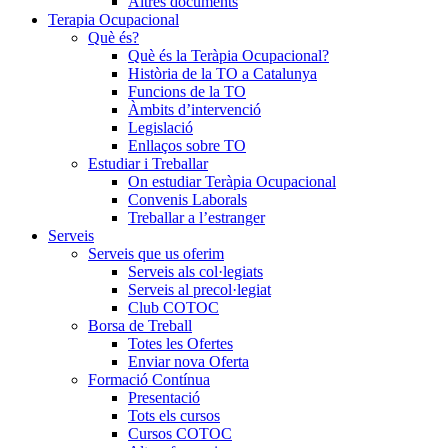
Altres documents
Terapia Ocupacional
Què és?
Què és la Teràpia Ocupacional?
Història de la TO a Catalunya
Funcions de la TO
Àmbits d’intervenció
Legislació
Enllaços sobre TO
Estudiar i Treballar
On estudiar Teràpia Ocupacional
Convenis Laborals
Treballar a l’estranger
Serveis
Serveis que us oferim
Serveis als col·legiats
Serveis al precol·legiat
Club COTOC
Borsa de Treball
Totes les Ofertes
Enviar nova Oferta
Formació Contínua
Presentació
Tots els cursos
Cursos COTOC