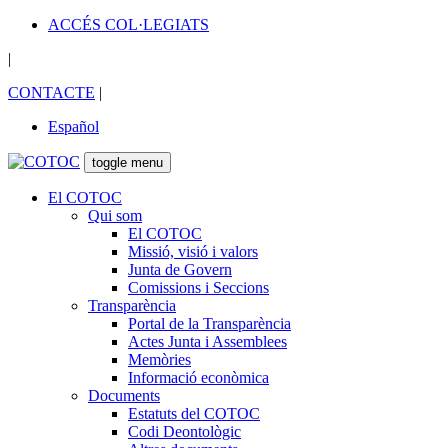
ACCÉS COL·LEGIATS
|
CONTACTE
|
Español
toggle menu
El COTOC
Qui som
El COTOC
Missió, visió i valors
Junta de Govern
Comissions i Seccions
Transparència
Portal de la Transparència
Actes Junta i Assemblees
Memòries
Informació econòmica
Documents
Estatuts del COTOC
Codi Deontològic