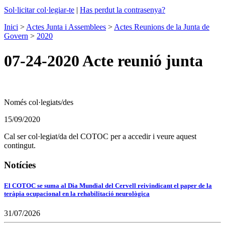
Sol·licitar col·legiar-te
|
Has perdut la contrasenya?
Inici
>
Actes Junta i Assemblees
>
Actes Reunions de la Junta de
Govern
>
2020
07-24-2020 Acte reunió junta
Només col·legiats/des
15/09/2020
Cal ser col·legiat/da del COTOC per a accedir i veure aquest
contingut.
Notícies
El COTOC se suma al Dia Mundial del Cervell reivindicant el paper de la
teràpia ocupacional en la rehabilitació neurològica
31/07/2026