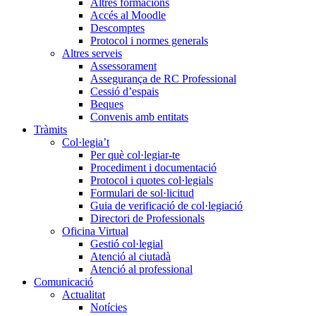
Altres formacions
Accés al Moodle
Descomptes
Protocol i normes generals
Altres serveis
Assessorament
Assegurança de RC Professional
Cessió d’espais
Beques
Convenis amb entitats
Tràmits
Col·legia’t
Per què col·legiar-te
Procediment i documentació
Protocol i quotes col·legials
Formulari de sol·licitud
Guia de verificació de col·legiació
Directori de Professionals
Oficina Virtual
Gestió col·legial
Atenció al ciutadà
Atenció al professional
Comunicació
Actualitat
Notícies