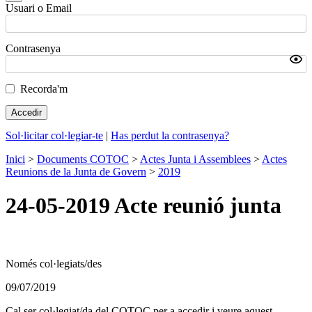
Usuari o Email
Contrasenya
Recorda'm
Sol·licitar col·legiar-te
|
Has perdut la contrasenya?
Inici
>
Documents COTOC
>
Actes Junta i Assemblees
>
Actes
Reunions de la Junta de Govern
>
2019
24-05-2019 Acte reunió junta
Només col·legiats/des
09/07/2019
Cal ser col·legiat/da del COTOC per a accedir i veure aquest