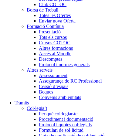
Club COTOC
Borsa de Treball
Totes les Ofertes
Enviar nova Oferta
Formació Contínua
Presentació
Tots els cursos
Cursos COTOC
Altres formacions
Accés al Moodle
Descomptes
Protocol i normes generals
Altres serveis
Assessorament
Assegurança de RC Professional
Cessió d’espais
Beques
Convenis amb entitats
Tràmits
Col·legia’t
Per què col·legiar-te
Procediment i documentació
Protocol i quotes col·legials
Formulari de sol·licitud
Guia de verificació de col·legiació