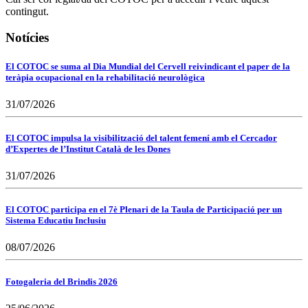
contingut.
Notícies
El COTOC se suma al Dia Mundial del Cervell reivindicant el paper de la
teràpia ocupacional en la rehabilitació neurològica
31/07/2026
El COTOC impulsa la visibilització del talent femení amb el Cercador
d’Expertes de l’Institut Català de les Dones
31/07/2026
El COTOC participa en el 7è Plenari de la Taula de Participació per un
Sistema Educatiu Inclusiu
08/07/2026
Fotogaleria del Brindis 2026