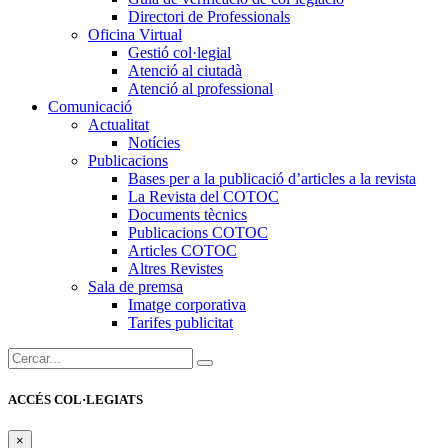
Directori de Professionals
Oficina Virtual
Gestió col·legial
Atenció al ciutadà
Atenció al professional
Comunicació
Actualitat
Notícies
Publicacions
Bases per a la publicació d’articles a la revista
La Revista del COTOC
Documents tècnics
Publicacions COTOC
Articles COTOC
Altres Revistes
Sala de premsa
Imatge corporativa
Tarifes publicitat
Cercar:
ACCÉS COL·LEGIATS
×