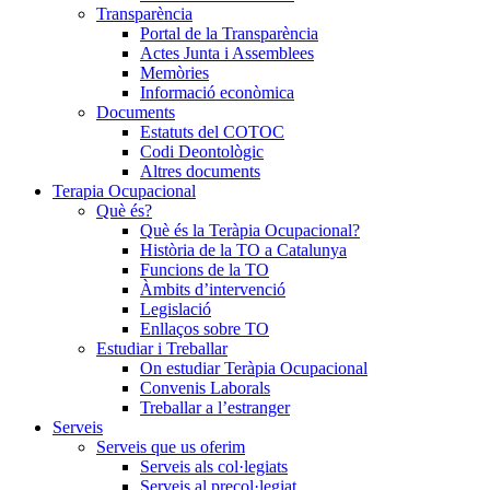
Transparència
Portal de la Transparència
Actes Junta i Assemblees
Memòries
Informació econòmica
Documents
Estatuts del COTOC
Codi Deontològic
Altres documents
Terapia Ocupacional
Què és?
Què és la Teràpia Ocupacional?
Història de la TO a Catalunya
Funcions de la TO
Àmbits d’intervenció
Legislació
Enllaços sobre TO
Estudiar i Treballar
On estudiar Teràpia Ocupacional
Convenis Laborals
Treballar a l’estranger
Serveis
Serveis que us oferim
Serveis als col·legiats
Serveis al precol·legiat