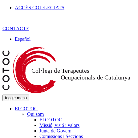
ACCÉS COL·LEGIATS
|
CONTACTE
|
Español
toggle menu
El COTOC
Qui som
El COTOC
Missió, visió i valors
Junta de Govern
Comissions i Seccions