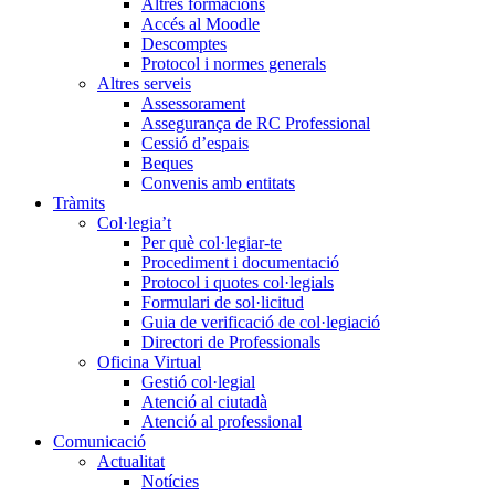
Altres formacions
Accés al Moodle
Descomptes
Protocol i normes generals
Altres serveis
Assessorament
Assegurança de RC Professional
Cessió d’espais
Beques
Convenis amb entitats
Tràmits
Col·legia’t
Per què col·legiar-te
Procediment i documentació
Protocol i quotes col·legials
Formulari de sol·licitud
Guia de verificació de col·legiació
Directori de Professionals
Oficina Virtual
Gestió col·legial
Atenció al ciutadà
Atenció al professional
Comunicació
Actualitat
Notícies