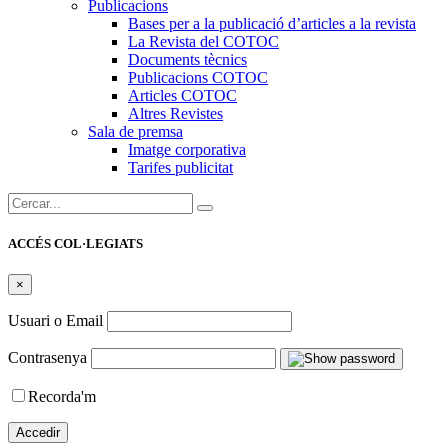
Publicacions
Bases per a la publicació d’articles a la revista
La Revista del COTOC
Documents tècnics
Publicacions COTOC
Articles COTOC
Altres Revistes
Sala de premsa
Imatge corporativa
Tarifes publicitat
Cercar:
ACCÉS COL·LEGIATS
×
Usuari o Email
Contrasenya
Recorda'm