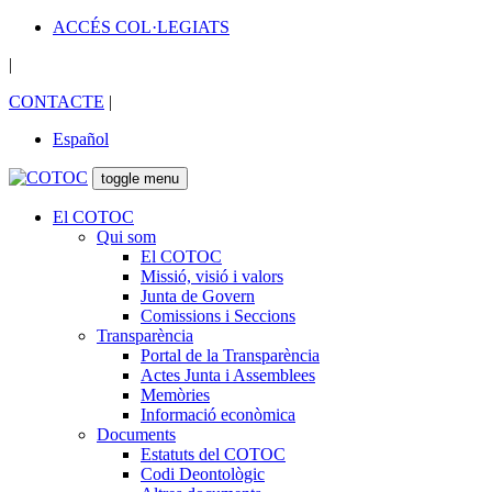
ACCÉS COL·LEGIATS
|
CONTACTE
|
Español
toggle menu
El COTOC
Qui som
El COTOC
Missió, visió i valors
Junta de Govern
Comissions i Seccions
Transparència
Portal de la Transparència
Actes Junta i Assemblees
Memòries
Informació econòmica
Documents
Estatuts del COTOC
Codi Deontològic