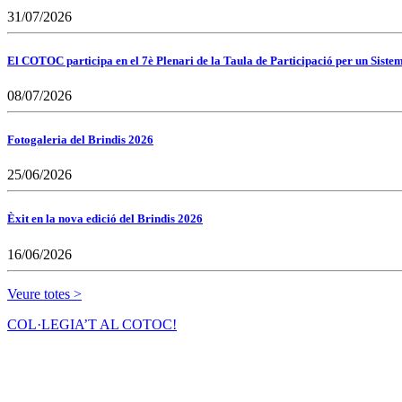
31/07/2026
El COTOC participa en el 7è Plenari de la Taula de Participació per un Siste
08/07/2026
Fotogaleria del Brindis 2026
25/06/2026
Èxit en la nova edició del Brindis 2026
16/06/2026
Veure totes >
COL·LEGIA’T AL COTOC!