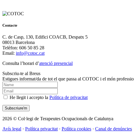
Contacte
C. de Casp, 130, Edifici COACB, Despatx 5
08013 Barcelona
Telèfon: 606 50 85 28
Email:
info@cotoc.cat
Consulta l’horari d’
atenció presencial
Subscriu-te al Breus
Estigues informat/da de tot el que passa al COTOC i el món professio
He llegit i accepto la
Política de privacitat
2026 © Col·legi de Terapeutes Ocupacionals de Catalunya
Avís legal
·
Política privacitat
·
Política cookies
·
Canal de denúncies