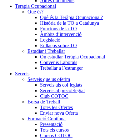
Altres documents
Terapia Ocupacional
Què és?
Què és la Teràpia Ocupacional?
Història de la TO a Catalunya
Funcions de la TO
Àmbits d’intervenció
Legislació
Enllaços sobre TO
Estudiar i Treballar
On estudiar Teràpia Ocupacional
Convenis Laborals
Treballar a l’estranger
Serveis
Serveis que us oferim
Serveis als col·legiats
Serveis al precol·legiat
Club COTOC
Borsa de Treball
Totes les Ofertes
Enviar nova Oferta
Formació Contínua
Presentació
Tots els cursos
Cursos COTOC