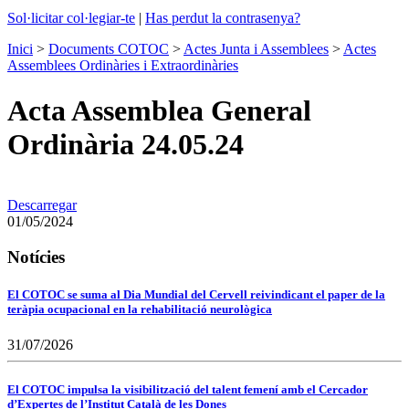
Sol·licitar col·legiar-te
|
Has perdut la contrasenya?
Inici
>
Documents COTOC
>
Actes Junta i Assemblees
>
Actes
Assemblees Ordinàries i Extraordinàries
Acta Assemblea General
Ordinària 24.05.24
Descarregar
01/05/2024
Notícies
El COTOC se suma al Dia Mundial del Cervell reivindicant el paper de la
teràpia ocupacional en la rehabilitació neurològica
31/07/2026
El COTOC impulsa la visibilització del talent femení amb el Cercador
d’Expertes de l’Institut Català de les Dones