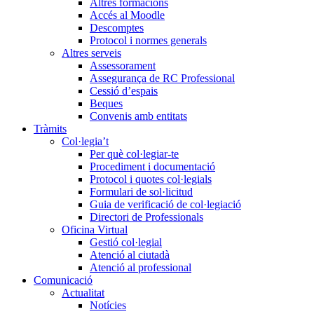
Altres formacions
Accés al Moodle
Descomptes
Protocol i normes generals
Altres serveis
Assessorament
Assegurança de RC Professional
Cessió d’espais
Beques
Convenis amb entitats
Tràmits
Col·legia’t
Per què col·legiar-te
Procediment i documentació
Protocol i quotes col·legials
Formulari de sol·licitud
Guia de verificació de col·legiació
Directori de Professionals
Oficina Virtual
Gestió col·legial
Atenció al ciutadà
Atenció al professional
Comunicació
Actualitat
Notícies