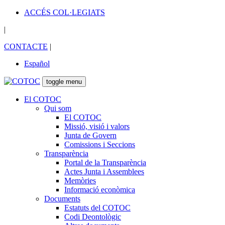
ACCÉS COL·LEGIATS
|
CONTACTE
|
Español
toggle menu
El COTOC
Qui som
El COTOC
Missió, visió i valors
Junta de Govern
Comissions i Seccions
Transparència
Portal de la Transparència
Actes Junta i Assemblees
Memòries
Informació econòmica
Documents
Estatuts del COTOC
Codi Deontològic