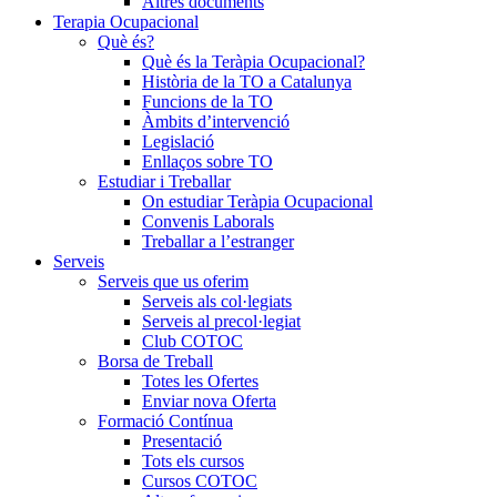
Altres documents
Terapia Ocupacional
Què és?
Què és la Teràpia Ocupacional?
Història de la TO a Catalunya
Funcions de la TO
Àmbits d’intervenció
Legislació
Enllaços sobre TO
Estudiar i Treballar
On estudiar Teràpia Ocupacional
Convenis Laborals
Treballar a l’estranger
Serveis
Serveis que us oferim
Serveis als col·legiats
Serveis al precol·legiat
Club COTOC
Borsa de Treball
Totes les Ofertes
Enviar nova Oferta
Formació Contínua
Presentació
Tots els cursos
Cursos COTOC