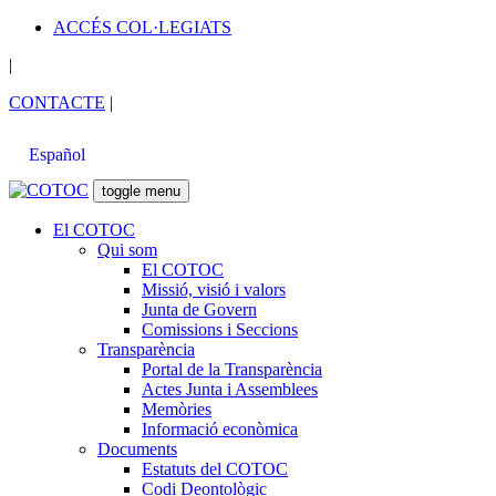
ACCÉS COL·LEGIATS
|
CONTACTE
|
Español
toggle menu
El COTOC
Qui som
El COTOC
Missió, visió i valors
Junta de Govern
Comissions i Seccions
Transparència
Portal de la Transparència
Actes Junta i Assemblees
Memòries
Informació econòmica
Documents
Estatuts del COTOC
Codi Deontològic