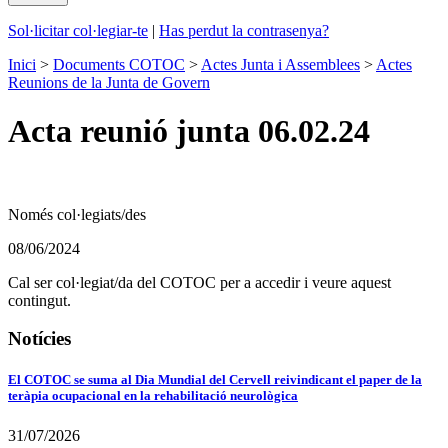
Sol·licitar col·legiar-te
|
Has perdut la contrasenya?
Inici
>
Documents COTOC
>
Actes Junta i Assemblees
>
Actes
Reunions de la Junta de Govern
Acta reunió junta 06.02.24
Només col·legiats/des
08/06/2024
Cal ser col·legiat/da del COTOC per a accedir i veure aquest
contingut.
Notícies
El COTOC se suma al Dia Mundial del Cervell reivindicant el paper de la
teràpia ocupacional en la rehabilitació neurològica
31/07/2026