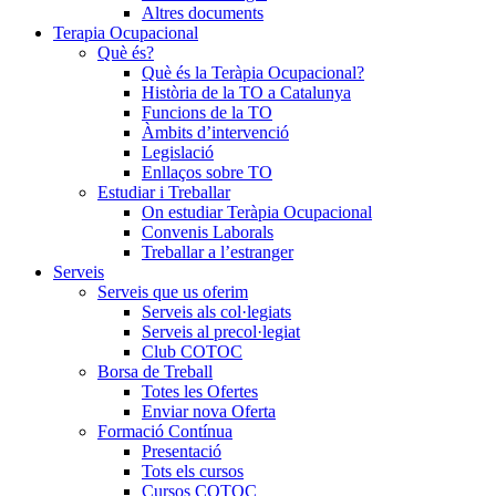
Altres documents
Terapia Ocupacional
Què és?
Què és la Teràpia Ocupacional?
Història de la TO a Catalunya
Funcions de la TO
Àmbits d’intervenció
Legislació
Enllaços sobre TO
Estudiar i Treballar
On estudiar Teràpia Ocupacional
Convenis Laborals
Treballar a l’estranger
Serveis
Serveis que us oferim
Serveis als col·legiats
Serveis al precol·legiat
Club COTOC
Borsa de Treball
Totes les Ofertes
Enviar nova Oferta
Formació Contínua
Presentació
Tots els cursos
Cursos COTOC