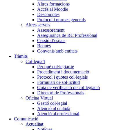
Altres formacions
Accés al Moodle
Descomptes
Protocol i normes generals
Altres serveis
Assessorament
Assegurança de RC Professional
Cessió d’espais
Beques
Convenis amb entitats
Tràmits
Col·legia’t
Per què col·legiar-te
Procediment i documentació
Protocol i quotes col·legials
Formulari de sol·licitud
Guia de verificació de col·legiació
Directori de Professionals
Oficina Virtual
Gestió col·legial
Atenció al ciutadà
Atenció al professional
Comunicació
Actualitat
Notícies