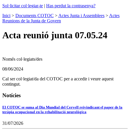
Sol·licitar col·legiar-te
|
Has perdut la contrasenya?
Inici
>
Documents COTOC
>
Actes Junta i Assemblees
>
Actes
Reunions de la Junta de Govern
Acta reunió junta 07.05.24
Només col·legiats/des
08/06/2024
Cal ser col·legiat/da del COTOC per a accedir i veure aquest
contingut.
Notícies
El COTOC se suma al Dia Mundial del Cervell reivindicant el paper de la
teràpia ocupacional en la rehabilitació neurològica
31/07/2026