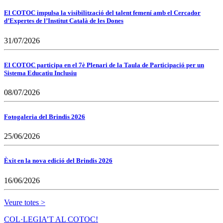
El COTOC impulsa la visibilització del talent femení amb el Cercador
d’Expertes de l’Institut Català de les Dones
31/07/2026
El COTOC participa en el 7è Plenari de la Taula de Participació per un
Sistema Educatiu Inclusiu
08/07/2026
Fotogaleria del Brindis 2026
25/06/2026
Èxit en la nova edició del Brindis 2026
16/06/2026
Veure totes >
COL·LEGIA’T AL COTOC!