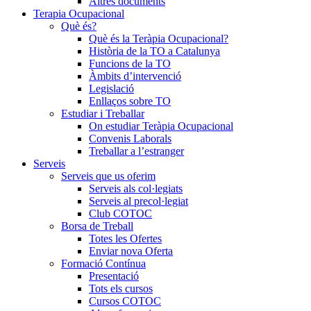
Altres documents
Terapia Ocupacional
Què és?
Què és la Teràpia Ocupacional?
Història de la TO a Catalunya
Funcions de la TO
Àmbits d’intervenció
Legislació
Enllaços sobre TO
Estudiar i Treballar
On estudiar Teràpia Ocupacional
Convenis Laborals
Treballar a l’estranger
Serveis
Serveis que us oferim
Serveis als col·legiats
Serveis al precol·legiat
Club COTOC
Borsa de Treball
Totes les Ofertes
Enviar nova Oferta
Formació Contínua
Presentació
Tots els cursos
Cursos COTOC