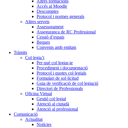
Altres formacions
Accés al Moodle
Descomptes
Protocol i normes generals
Altres serveis
Assessorament
Assegurança de RC Professional
Cessió d’espais
Beques
Convenis amb entitats
Tràmits
Col·legia’t
Per què col·legiar-te
Procediment i documentació
Protocol i quotes col·legials
Formulari de sol·licitud
Guia de verificació de col·legiació
Directori de Professionals
Oficina Virtual
Gestió col·legial
Atenció al ciutadà
Atenció al professional
Comunicació
Actualitat
Notícies