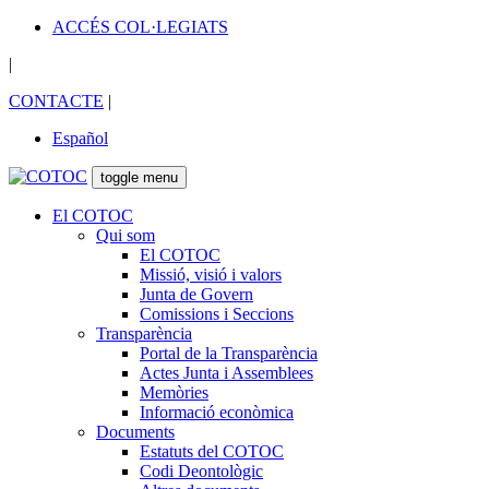
ACCÉS COL·LEGIATS
|
CONTACTE
|
Español
toggle menu
El COTOC
Qui som
El COTOC
Missió, visió i valors
Junta de Govern
Comissions i Seccions
Transparència
Portal de la Transparència
Actes Junta i Assemblees
Memòries
Informació econòmica
Documents
Estatuts del COTOC
Codi Deontològic