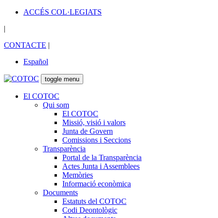
ACCÉS COL·LEGIATS
|
CONTACTE
|
Español
toggle menu
El COTOC
Qui som
El COTOC
Missió, visió i valors
Junta de Govern
Comissions i Seccions
Transparència
Portal de la Transparència
Actes Junta i Assemblees
Memòries
Informació econòmica
Documents
Estatuts del COTOC
Codi Deontològic