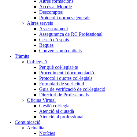
Altres formacions
Accés al Moodle
Descomptes
Protocol i normes generals
Altres serveis
Assessorament
Assegurança de RC Professional
Cessió d’espais
Beques
Convenis amb entitats
Tràmits
Col·legia’t
Per què col·legiar-te
Procediment i documentació
Protocol i quotes col·legials
Formulari de sol·licitud
Guia de verificació de col·legiació
Directori de Professionals
Oficina Virtual
Gestió col·legial
Atenció al ciutadà
Atenció al professional
Comunicació
Actualitat
Notícies