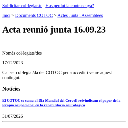
Sol·licitar col·legiar-te
|
Has perdut la contrasenya?
Inici
>
Documents COTOC
>
Actes Junta i Assemblees
Acta reunió junta 16.09.23
Només col·legiats/des
17/12/2023
Cal ser col·legiat/da del COTOC per a accedir i veure aquest
contingut.
Notícies
El COTOC se suma al Dia Mundial del Cervell reivindicant el paper de la
teràpia ocupacional en la rehabilitació neurològica
31/07/2026