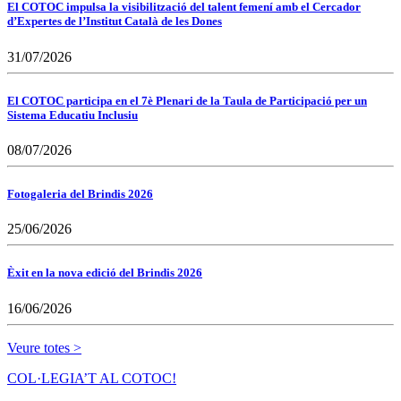
El COTOC impulsa la visibilització del talent femení amb el Cercador
d’Expertes de l’Institut Català de les Dones
31/07/2026
El COTOC participa en el 7è Plenari de la Taula de Participació per un
Sistema Educatiu Inclusiu
08/07/2026
Fotogaleria del Brindis 2026
25/06/2026
Èxit en la nova edició del Brindis 2026
16/06/2026
Veure totes >
COL·LEGIA’T AL COTOC!