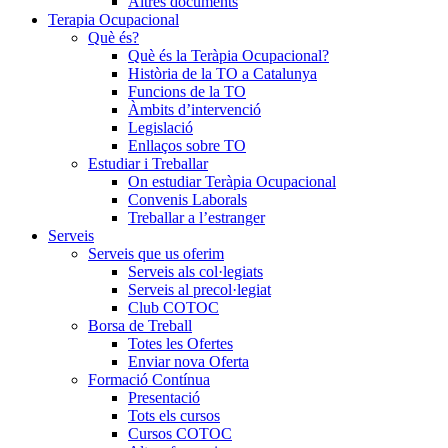
Altres documents
Terapia Ocupacional
Què és?
Què és la Teràpia Ocupacional?
Història de la TO a Catalunya
Funcions de la TO
Àmbits d’intervenció
Legislació
Enllaços sobre TO
Estudiar i Treballar
On estudiar Teràpia Ocupacional
Convenis Laborals
Treballar a l’estranger
Serveis
Serveis que us oferim
Serveis als col·legiats
Serveis al precol·legiat
Club COTOC
Borsa de Treball
Totes les Ofertes
Enviar nova Oferta
Formació Contínua
Presentació
Tots els cursos
Cursos COTOC