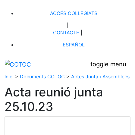
ACCÉS COL·LEGIATS
|
CONTACTE
|
ESPAÑOL
toggle menu
Inici
>
Documents COTOC
>
Actes Junta i Assemblees
Acta reunió junta
25.10.23