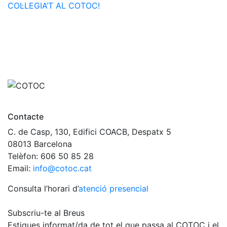
COL·LEGIA’T AL COTOC!
Contacte
C. de Casp, 130, Edifici COACB, Despatx 5
08013 Barcelona
Telèfon: 606 50 85 28
Email:
info@cotoc.cat
Consulta l’horari d’
atenció presencial
Subscriu-te al Breus
Estigues informat/da de tot el que passa al COTOC i el