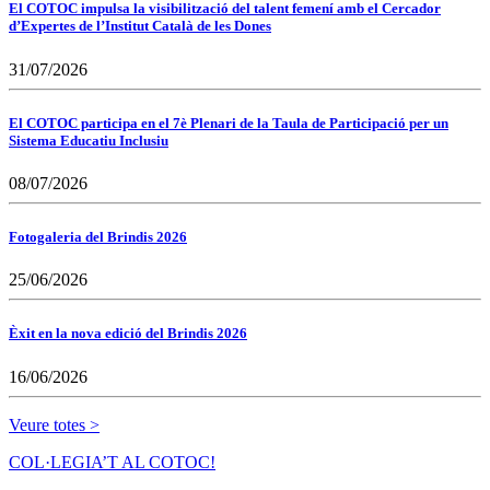
El COTOC impulsa la visibilització del talent femení amb el Cercador
d’Expertes de l’Institut Català de les Dones
31/07/2026
El COTOC participa en el 7è Plenari de la Taula de Participació per un
Sistema Educatiu Inclusiu
08/07/2026
Fotogaleria del Brindis 2026
25/06/2026
Èxit en la nova edició del Brindis 2026
16/06/2026
Veure totes >
COL·LEGIA’T AL COTOC!