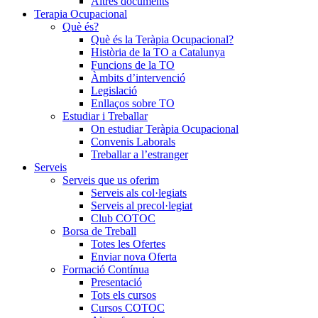
Altres documents
Terapia Ocupacional
Què és?
Què és la Teràpia Ocupacional?
Història de la TO a Catalunya
Funcions de la TO
Àmbits d’intervenció
Legislació
Enllaços sobre TO
Estudiar i Treballar
On estudiar Teràpia Ocupacional
Convenis Laborals
Treballar a l’estranger
Serveis
Serveis que us oferim
Serveis als col·legiats
Serveis al precol·legiat
Club COTOC
Borsa de Treball
Totes les Ofertes
Enviar nova Oferta
Formació Contínua
Presentació
Tots els cursos
Cursos COTOC