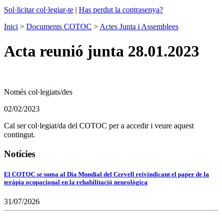
Sol·licitar col·legiar-te
|
Has perdut la contrasenya?
Inici
>
Documents COTOC
>
Actes Junta i Assemblees
Acta reunió junta 28.01.2023
Només col·legiats/des
02/02/2023
Cal ser col·legiat/da del COTOC per a accedir i veure aquest
contingut.
Notícies
El COTOC se suma al Dia Mundial del Cervell reivindicant el paper de la
teràpia ocupacional en la rehabilitació neurològica
31/07/2026