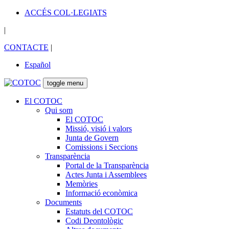
ACCÉS COL·LEGIATS
|
CONTACTE
|
Español
toggle menu
El COTOC
Qui som
El COTOC
Missió, visió i valors
Junta de Govern
Comissions i Seccions
Transparència
Portal de la Transparència
Actes Junta i Assemblees
Memòries
Informació econòmica
Documents
Estatuts del COTOC
Codi Deontològic