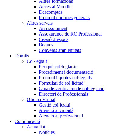
Altres formacions
Accés al Moodle
Descomptes
Protocol i normes generals
Altres serveis
Assessorament
Assegurança de RC Professional
Cessió d’espais
Beques
Convenis amb entitats
Tràmits
Col·legia’t
Per què col·legiar-te
Procediment i documentació
Protocol i quotes col·legials
Formulari de sol·licitud
Guia de verificació de col·legiació
Directori de Professionals
Oficina Virtual
Gestió col·legial
Atenció al ciutadà
Atenció al professional
Comunicació
Actualitat
Notícies