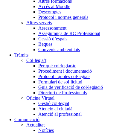
Altres formacions
Accés al Moodle
Descomptes
Protocol i normes generals
Altres serveis
Assessorament
Assegurança de RC Professional
Cessió d’espais
Beques
Convenis amb entitats
Tràmits
Col·legia’t
Per què col·legiar-te
Procediment i documentació
Protocol i quotes col·legials
Formulari de sol·licitud
Guia de verificació de col·legiació
Directori de Professionals
Oficina Virtual
Gestió col·legial
Atenció al ciutadà
Atenció al professional
Comunicació
Actualitat
Notícies