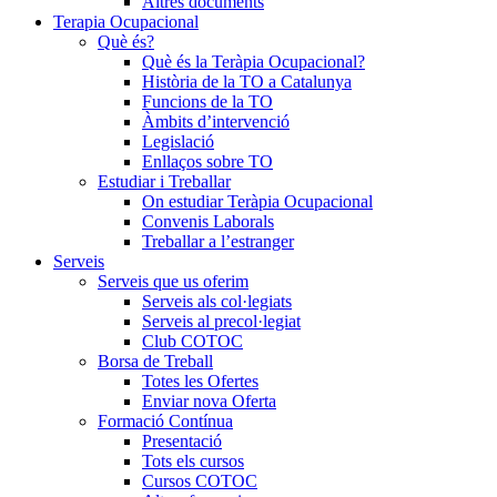
Altres documents
Terapia Ocupacional
Què és?
Què és la Teràpia Ocupacional?
Història de la TO a Catalunya
Funcions de la TO
Àmbits d’intervenció
Legislació
Enllaços sobre TO
Estudiar i Treballar
On estudiar Teràpia Ocupacional
Convenis Laborals
Treballar a l’estranger
Serveis
Serveis que us oferim
Serveis als col·legiats
Serveis al precol·legiat
Club COTOC
Borsa de Treball
Totes les Ofertes
Enviar nova Oferta
Formació Contínua
Presentació
Tots els cursos
Cursos COTOC