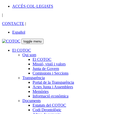
ACCÉS COL·LEGIATS
|
CONTACTE
|
Español
toggle menu
El COTOC
Qui som
El COTOC
Missió, visió i valors
Junta de Govern
Comissions i Seccions
Transparència
Portal de la Transparència
Actes Junta i Assemblees
Memòries
Informació econòmica
Documents
Estatuts del COTOC
Codi Deontològic