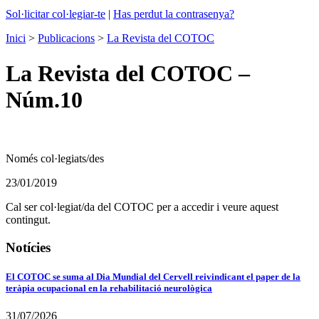
Sol·licitar col·legiar-te
|
Has perdut la contrasenya?
Inici
>
Publicacions
>
La Revista del COTOC
La Revista del COTOC –
Núm.10
Només col·legiats/des
23/01/2019
Cal ser col·legiat/da del COTOC per a accedir i veure aquest
contingut.
Notícies
El COTOC se suma al Dia Mundial del Cervell reivindicant el paper de la
teràpia ocupacional en la rehabilitació neurològica
31/07/2026