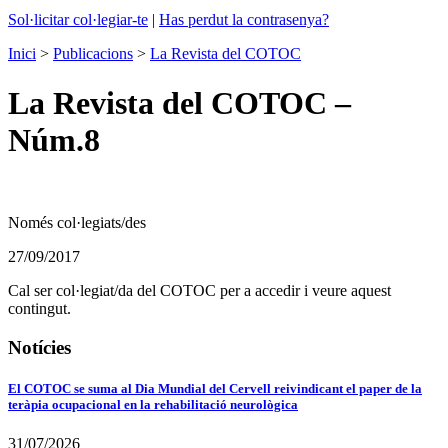
Sol·licitar col·legiar-te
|
Has perdut la contrasenya?
Inici
>
Publicacions
>
La Revista del COTOC
La Revista del COTOC –
Núm.8
Només col·legiats/des
27/09/2017
Cal ser col·legiat/da del COTOC per a accedir i veure aquest
contingut.
Notícies
El COTOC se suma al Dia Mundial del Cervell reivindicant el paper de la
teràpia ocupacional en la rehabilitació neurològica
31/07/2026