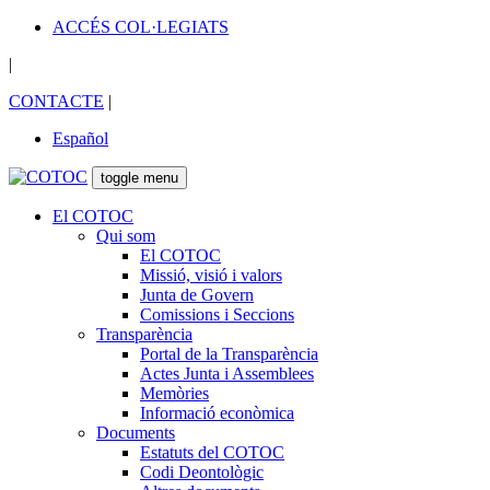
ACCÉS COL·LEGIATS
|
CONTACTE
|
Español
toggle menu
El COTOC
Qui som
El COTOC
Missió, visió i valors
Junta de Govern
Comissions i Seccions
Transparència
Portal de la Transparència
Actes Junta i Assemblees
Memòries
Informació econòmica
Documents
Estatuts del COTOC
Codi Deontològic