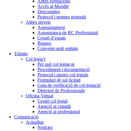
Altres formacions
Accés al Moodle
Descomptes
Protocol i normes generals
Altres serveis
Assessorament
Assegurança de RC Professional
Cessió d’espais
Beques
Convenis amb entitats
Tràmits
Col·legia’t
Per què col·legiar-te
Procediment i documentació
Protocol i quotes col·legials
Formulari de sol·licitud
Guia de verificació de col·legiació
Directori de Professionals
Oficina Virtual
Gestió col·legial
Atenció al ciutadà
Atenció al professional
Comunicació
Actualitat
Notícies