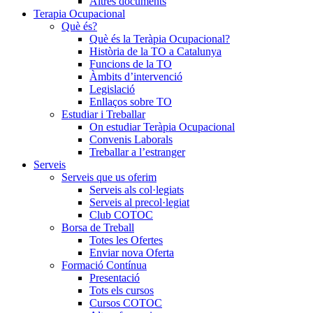
Altres documents
Terapia Ocupacional
Què és?
Què és la Teràpia Ocupacional?
Història de la TO a Catalunya
Funcions de la TO
Àmbits d’intervenció
Legislació
Enllaços sobre TO
Estudiar i Treballar
On estudiar Teràpia Ocupacional
Convenis Laborals
Treballar a l’estranger
Serveis
Serveis que us oferim
Serveis als col·legiats
Serveis al precol·legiat
Club COTOC
Borsa de Treball
Totes les Ofertes
Enviar nova Oferta
Formació Contínua
Presentació
Tots els cursos
Cursos COTOC