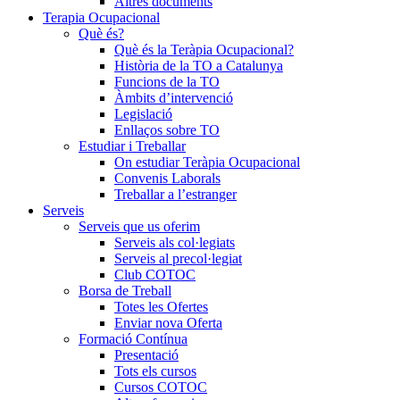
Altres documents
Terapia Ocupacional
Què és?
Què és la Teràpia Ocupacional?
Història de la TO a Catalunya
Funcions de la TO
Àmbits d’intervenció
Legislació
Enllaços sobre TO
Estudiar i Treballar
On estudiar Teràpia Ocupacional
Convenis Laborals
Treballar a l’estranger
Serveis
Serveis que us oferim
Serveis als col·legiats
Serveis al precol·legiat
Club COTOC
Borsa de Treball
Totes les Ofertes
Enviar nova Oferta
Formació Contínua
Presentació
Tots els cursos
Cursos COTOC