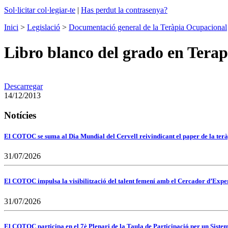
Sol·licitar col·legiar-te
|
Has perdut la contrasenya?
Inici
>
Legislació
>
Documentació general de la Teràpia Ocupacional
Libro blanco del grado en Tera
Descarregar
14/12/2013
Notícies
El COTOC se suma al Dia Mundial del Cervell reivindicant el paper de la terà
31/07/2026
El COTOC impulsa la visibilització del talent femení amb el Cercador d’Expert
31/07/2026
El COTOC participa en el 7è Plenari de la Taula de Participació per un Siste