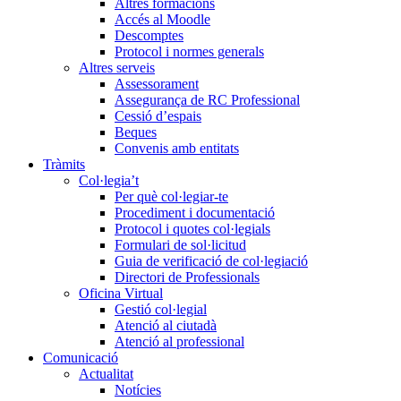
Altres formacions
Accés al Moodle
Descomptes
Protocol i normes generals
Altres serveis
Assessorament
Assegurança de RC Professional
Cessió d’espais
Beques
Convenis amb entitats
Tràmits
Col·legia’t
Per què col·legiar-te
Procediment i documentació
Protocol i quotes col·legials
Formulari de sol·licitud
Guia de verificació de col·legiació
Directori de Professionals
Oficina Virtual
Gestió col·legial
Atenció al ciutadà
Atenció al professional
Comunicació
Actualitat
Notícies