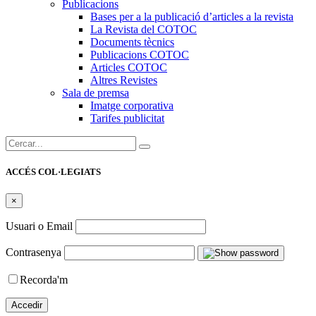
Publicacions
Bases per a la publicació d’articles a la revista
La Revista del COTOC
Documents tècnics
Publicacions COTOC
Articles COTOC
Altres Revistes
Sala de premsa
Imatge corporativa
Tarifes publicitat
Cercar:
ACCÉS COL·LEGIATS
×
Usuari o Email
Contrasenya
Recorda'm