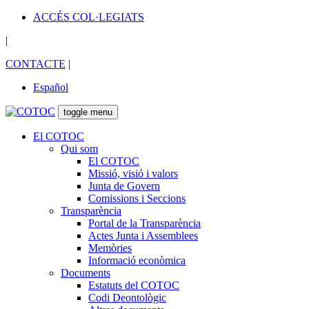
ACCÉS COL·LEGIATS
|
CONTACTE
|
Español
toggle menu
El COTOC
Qui som
El COTOC
Missió, visió i valors
Junta de Govern
Comissions i Seccions
Transparència
Portal de la Transparència
Actes Junta i Assemblees
Memòries
Informació econòmica
Documents
Estatuts del COTOC
Codi Deontològic