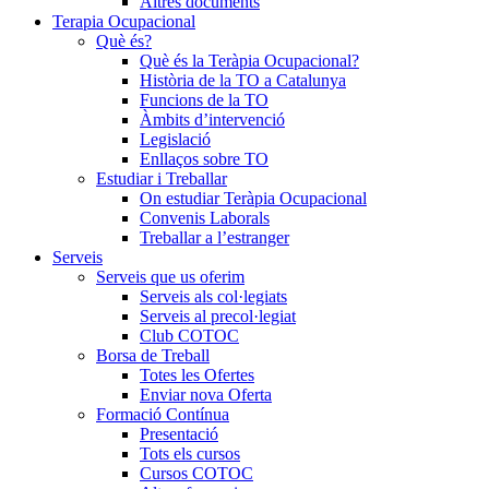
Altres documents
Terapia Ocupacional
Què és?
Què és la Teràpia Ocupacional?
Història de la TO a Catalunya
Funcions de la TO
Àmbits d’intervenció
Legislació
Enllaços sobre TO
Estudiar i Treballar
On estudiar Teràpia Ocupacional
Convenis Laborals
Treballar a l’estranger
Serveis
Serveis que us oferim
Serveis als col·legiats
Serveis al precol·legiat
Club COTOC
Borsa de Treball
Totes les Ofertes
Enviar nova Oferta
Formació Contínua
Presentació
Tots els cursos
Cursos COTOC