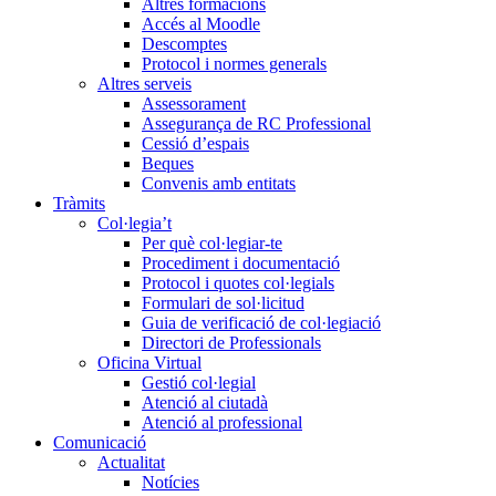
Altres formacions
Accés al Moodle
Descomptes
Protocol i normes generals
Altres serveis
Assessorament
Assegurança de RC Professional
Cessió d’espais
Beques
Convenis amb entitats
Tràmits
Col·legia’t
Per què col·legiar-te
Procediment i documentació
Protocol i quotes col·legials
Formulari de sol·licitud
Guia de verificació de col·legiació
Directori de Professionals
Oficina Virtual
Gestió col·legial
Atenció al ciutadà
Atenció al professional
Comunicació
Actualitat
Notícies