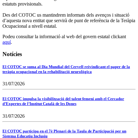
estatuts provisionals.
Des del COTOC us mantindrem informats dels avenços i situació
d’aquesta nova entitat que servirà de punt de referència de la Teràpia
Ocupacional a nivell estatal.
Podeu consultar la informació al web del govern estatal clickant
aquí
.
Notícies
El COTOC se suma al Dia Mundial del Cervell reivindicant el paper de la
teràpia ocupacional en la rehabilitació neurològica
31/07/2026
El COTOC impulsa la visibilització del talent femení amb el Cercador
d’Expertes de l’Institut Català de les Dones
31/07/2026
El COTOC participa en el 7è Plenari de la Taula de Participació per un
Sistema Educatiu Inclusiu