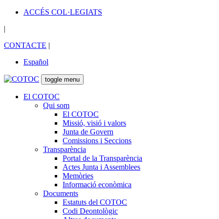
ACCÉS COL·LEGIATS
|
CONTACTE
|
Español
toggle menu
El COTOC
Qui som
El COTOC
Missió, visió i valors
Junta de Govern
Comissions i Seccions
Transparència
Portal de la Transparència
Actes Junta i Assemblees
Memòries
Informació econòmica
Documents
Estatuts del COTOC
Codi Deontològic