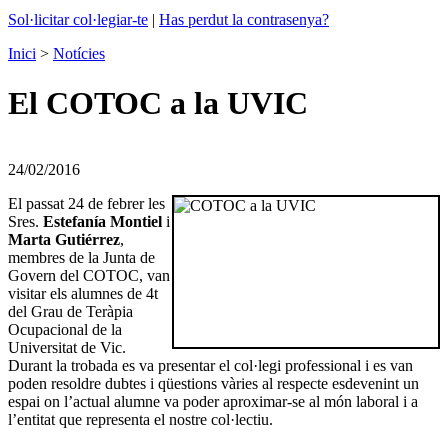
Sol·licitar col·legiar-te
|
Has perdut la contrasenya?
Inici
>
Notícies
El COTOC a la UVIC
24/02/2016
El passat 24 de febrer les
Sres.
Estefanía Montiel
i
Marta Gutiérrez
,
membres de la Junta de
Govern del COTOC, van
visitar els alumnes de 4t
del Grau de Teràpia
Ocupacional de la
Universitat de Vic.
Durant la trobada es va presentar el col·legi professional i es van
poden resoldre dubtes i qüestions vàries al respecte esdevenint un
espai on l’actual alumne va poder aproximar-se al món laboral i a
l’entitat que representa el nostre col·lectiu.