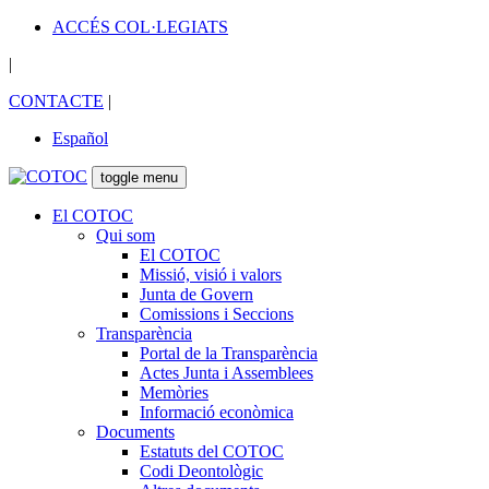
ACCÉS COL·LEGIATS
|
CONTACTE
|
Español
toggle menu
El COTOC
Qui som
El COTOC
Missió, visió i valors
Junta de Govern
Comissions i Seccions
Transparència
Portal de la Transparència
Actes Junta i Assemblees
Memòries
Informació econòmica
Documents
Estatuts del COTOC
Codi Deontològic