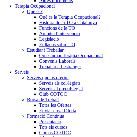
Altres documents
Terapia Ocupacional
Què és?
Què és la Teràpia Ocupacional?
Història de la TO a Catalunya
Funcions de la TO
Àmbits d’intervenció
Legislació
Enllaços sobre TO
Estudiar i Treballar
On estudiar Teràpia Ocupacional
Convenis Laborals
Treballar a l’estranger
Serveis
Serveis que us oferim
Serveis als col·legiats
Serveis al precol·legiat
Club COTOC
Borsa de Treball
Totes les Ofertes
Enviar nova Oferta
Formació Contínua
Presentació
Tots els cursos
Cursos COTOC