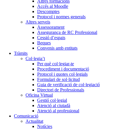
Altres formacions
Accés al Moodle
Descomptes
Protocol i normes generals
Altres serveis
Assessorament
Assegurança de RC Professional
Cessió d’espais
Beques
Convenis amb entitats
Tràmits
Col·legia’t
Per què col·legiar-te
Procediment i documentació
Protocol i quotes col·legials
Formulari de sol·licitud
Guia de verificació de col·legiació
Directori de Professionals
Oficina Virtual
Gestió col·legial
Atenció al ciutadà
Atenció al professional
Comunicació
Actualitat
Notícies