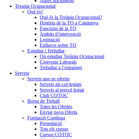
Altres documents
Terapia Ocupacional
Què és?
Què és la Teràpia Ocupacional?
Història de la TO a Catalunya
Funcions de la TO
Àmbits d’intervenció
Legislació
Enllaços sobre TO
Estudiar i Treballar
On estudiar Teràpia Ocupacional
Convenis Laborals
Treballar a l’estranger
Serveis
Serveis que us oferim
Serveis als col·legiats
Serveis al precol·legiat
Club COTOC
Borsa de Treball
Totes les Ofertes
Enviar nova Oferta
Formació Contínua
Presentació
Tots els cursos
Cursos COTOC