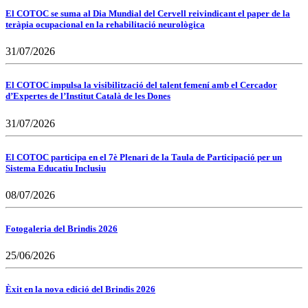
El COTOC se suma al Dia Mundial del Cervell reivindicant el paper de la
teràpia ocupacional en la rehabilitació neurològica
31/07/2026
El COTOC impulsa la visibilització del talent femení amb el Cercador
d’Expertes de l’Institut Català de les Dones
31/07/2026
El COTOC participa en el 7è Plenari de la Taula de Participació per un
Sistema Educatiu Inclusiu
08/07/2026
Fotogaleria del Brindis 2026
25/06/2026
Èxit en la nova edició del Brindis 2026