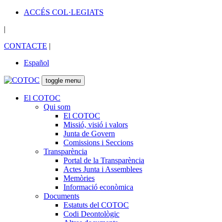
ACCÉS COL·LEGIATS
|
CONTACTE
|
Español
toggle menu
El COTOC
Qui som
El COTOC
Missió, visió i valors
Junta de Govern
Comissions i Seccions
Transparència
Portal de la Transparència
Actes Junta i Assemblees
Memòries
Informació econòmica
Documents
Estatuts del COTOC
Codi Deontològic