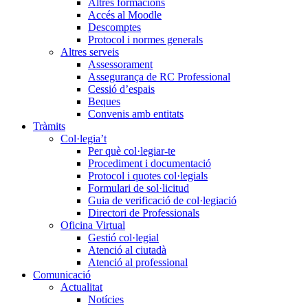
Altres formacions
Accés al Moodle
Descomptes
Protocol i normes generals
Altres serveis
Assessorament
Assegurança de RC Professional
Cessió d’espais
Beques
Convenis amb entitats
Tràmits
Col·legia’t
Per què col·legiar-te
Procediment i documentació
Protocol i quotes col·legials
Formulari de sol·licitud
Guia de verificació de col·legiació
Directori de Professionals
Oficina Virtual
Gestió col·legial
Atenció al ciutadà
Atenció al professional
Comunicació
Actualitat
Notícies