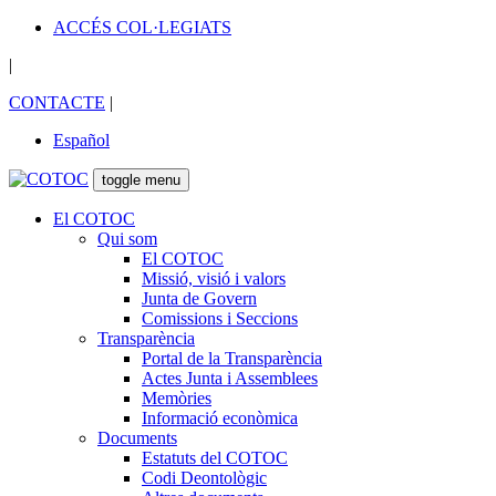
ACCÉS COL·LEGIATS
|
CONTACTE
|
Español
toggle menu
El COTOC
Qui som
El COTOC
Missió, visió i valors
Junta de Govern
Comissions i Seccions
Transparència
Portal de la Transparència
Actes Junta i Assemblees
Memòries
Informació econòmica
Documents
Estatuts del COTOC
Codi Deontològic