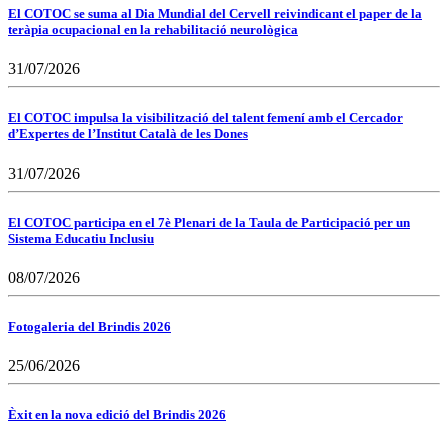
El COTOC se suma al Dia Mundial del Cervell reivindicant el paper de la
teràpia ocupacional en la rehabilitació neurològica
31/07/2026
El COTOC impulsa la visibilització del talent femení amb el Cercador
d’Expertes de l’Institut Català de les Dones
31/07/2026
El COTOC participa en el 7è Plenari de la Taula de Participació per un
Sistema Educatiu Inclusiu
08/07/2026
Fotogaleria del Brindis 2026
25/06/2026
Èxit en la nova edició del Brindis 2026