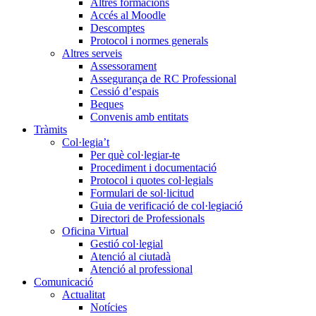
Altres formacions
Accés al Moodle
Descomptes
Protocol i normes generals
Altres serveis
Assessorament
Assegurança de RC Professional
Cessió d’espais
Beques
Convenis amb entitats
Tràmits
Col·legia’t
Per què col·legiar-te
Procediment i documentació
Protocol i quotes col·legials
Formulari de sol·licitud
Guia de verificació de col·legiació
Directori de Professionals
Oficina Virtual
Gestió col·legial
Atenció al ciutadà
Atenció al professional
Comunicació
Actualitat
Notícies