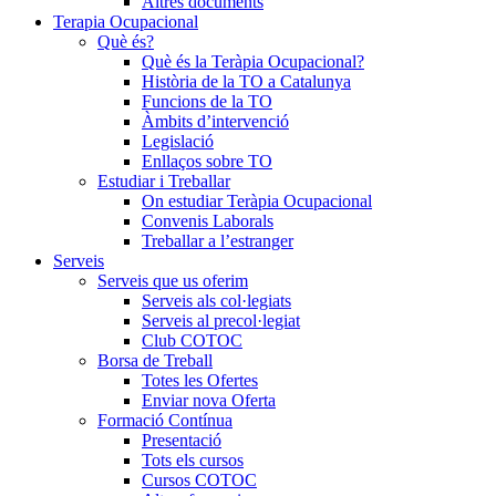
Altres documents
Terapia Ocupacional
Què és?
Què és la Teràpia Ocupacional?
Història de la TO a Catalunya
Funcions de la TO
Àmbits d’intervenció
Legislació
Enllaços sobre TO
Estudiar i Treballar
On estudiar Teràpia Ocupacional
Convenis Laborals
Treballar a l’estranger
Serveis
Serveis que us oferim
Serveis als col·legiats
Serveis al precol·legiat
Club COTOC
Borsa de Treball
Totes les Ofertes
Enviar nova Oferta
Formació Contínua
Presentació
Tots els cursos
Cursos COTOC