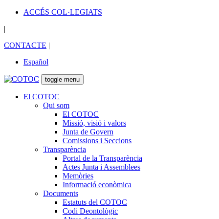
ACCÉS COL·LEGIATS
|
CONTACTE
|
Español
toggle menu
El COTOC
Qui som
El COTOC
Missió, visió i valors
Junta de Govern
Comissions i Seccions
Transparència
Portal de la Transparència
Actes Junta i Assemblees
Memòries
Informació econòmica
Documents
Estatuts del COTOC
Codi Deontològic