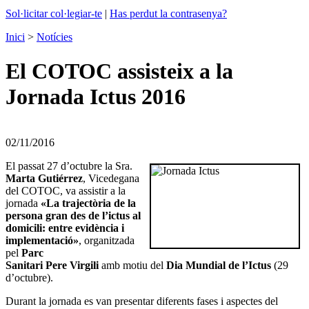
Sol·licitar col·legiar-te
|
Has perdut la contrasenya?
Inici
>
Notícies
El COTOC assisteix a la
Jornada Ictus 2016
02/11/2016
El passat 27 d’octubre la Sra.
Marta Gutiérrez
, Vicedegana
del COTOC, va assistir a la
jornada
«La trajectòria de la
persona gran des de l’ictus al
domicili: entre evidència i
implementació»
, organitzada
pel
Parc
Sanitari
Pere
Virgili
amb motiu del
Dia Mundial de l’Ictus
(29
d’octubre).
Durant la jornada es van presentar diferents fases i aspectes del