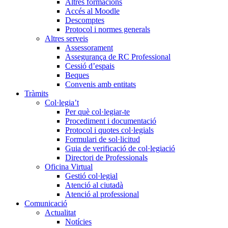
Altres formacions
Accés al Moodle
Descomptes
Protocol i normes generals
Altres serveis
Assessorament
Assegurança de RC Professional
Cessió d’espais
Beques
Convenis amb entitats
Tràmits
Col·legia’t
Per què col·legiar-te
Procediment i documentació
Protocol i quotes col·legials
Formulari de sol·licitud
Guia de verificació de col·legiació
Directori de Professionals
Oficina Virtual
Gestió col·legial
Atenció al ciutadà
Atenció al professional
Comunicació
Actualitat
Notícies