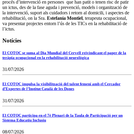
procés d’intervenció en persones que han patit o tenen risc de patir
un ictus, des de la fase aguda i prevenció, models i organització de
la intervenció, suport als cuidadors i retorn al domicili, i aspectes de
rehabilitació, on la Sra.
Estefanía Montiel
, terapeuta ocupacional,
va presentar projectes entorn l’ús de les TICs en la rehabilitació de
l’ictus.
Notícies
El COTOC se suma al Dia Mundial del Cervell reivindicant el paper de la
teràpia ocupacional en la rehabilitació neurològica
31/07/2026
El COTOC impulsa la visibilització del talent femení amb el Cercador
d’Expertes de l’Institut Català de les Dones
31/07/2026
El COTOC participa en el 7è Plenari de la Taula de Participació per un
Sistema Educatiu Inclusiu
08/07/2026