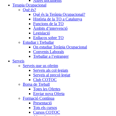
Altres documents
Terapia Ocupacional
Què és?
Què és la Teràpia Ocupacional?
Història de la TO a Catalunya
Funcions de la TO
Àmbits d’intervenció
Legislació
Enllaços sobre TO
Estudiar i Treballar
On estudiar Teràpia Ocupacional
Convenis Laborals
Treballar a l’estranger
Serveis
Serveis que us oferim
Serveis als col·legiats
Serveis al precol·legiat
Club COTOC
Borsa de Treball
Totes les Ofertes
Enviar nova Oferta
Formació Contínua
Presentació
Tots els cursos
Cursos COTOC