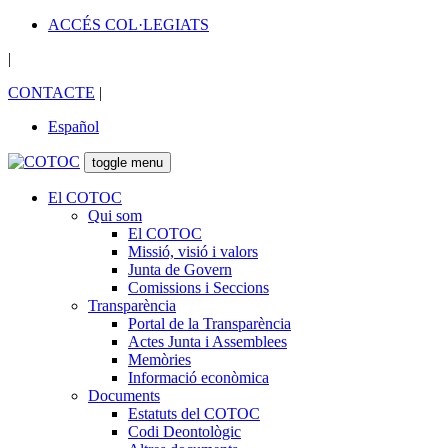
ACCÉS COL·LEGIATS
|
CONTACTE
|
Español
toggle menu
El COTOC
Qui som
El COTOC
Missió, visió i valors
Junta de Govern
Comissions i Seccions
Transparència
Portal de la Transparència
Actes Junta i Assemblees
Memòries
Informació econòmica
Documents
Estatuts del COTOC
Codi Deontològic