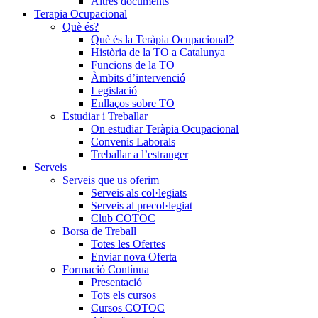
Altres documents
Terapia Ocupacional
Què és?
Què és la Teràpia Ocupacional?
Història de la TO a Catalunya
Funcions de la TO
Àmbits d’intervenció
Legislació
Enllaços sobre TO
Estudiar i Treballar
On estudiar Teràpia Ocupacional
Convenis Laborals
Treballar a l’estranger
Serveis
Serveis que us oferim
Serveis als col·legiats
Serveis al precol·legiat
Club COTOC
Borsa de Treball
Totes les Ofertes
Enviar nova Oferta
Formació Contínua
Presentació
Tots els cursos
Cursos COTOC