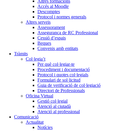
Altres formacions
Accés al Moodle
Descomptes
Protocol i normes generals
Altres serveis
Assessorament
Assegurança de RC Professional
Cessió d’espais
Beques
Convenis amb entitats
Tràmits
Col·legia’t
Per què col·legiar-te
Procediment i documentació
Protocol i quotes col·legials
Formulari de sol·licitud
Guia de verificació de col·legiació
Directori de Professionals
Oficina Virtual
Gestió col·legial
Atenció al ciutadà
Atenció al professional
Comunicació
Actualitat
Notícies