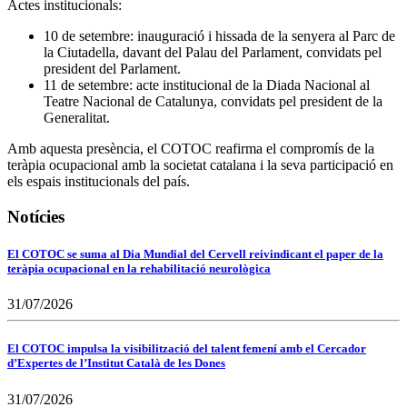
Actes institucionals:
10 de setembre: inauguració i hissada de la senyera al Parc de
la Ciutadella, davant del Palau del Parlament, convidats pel
president del Parlament.
11 de setembre: acte institucional de la Diada Nacional al
Teatre Nacional de Catalunya, convidats pel president de la
Generalitat.
Amb aquesta presència, el COTOC reafirma el compromís de la
teràpia ocupacional amb la societat catalana i la seva participació en
els espais institucionals del país.
Notícies
El COTOC se suma al Dia Mundial del Cervell reivindicant el paper de la
teràpia ocupacional en la rehabilitació neurològica
31/07/2026
El COTOC impulsa la visibilització del talent femení amb el Cercador
d’Expertes de l’Institut Català de les Dones
31/07/2026