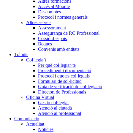
Altres formacions
Accés al Moodle
Descomptes
Protocol i normes generals
Altres serveis
Assessorament
Assegurança de RC Professional
Cessió d’espais
Beques
Convenis amb entitats
Tràmits
Col·legia’t
Per què col·legiar-te
Procediment i documentació
Protocol i quotes col·legials
Formulari de sol·licitud
Guia de verificació de col·legiació
Directori de Professionals
Oficina Virtual
Gestió col·legial
Atenció al ciutadà
Atenció al professional
Comunicació
Actualitat
Notícies