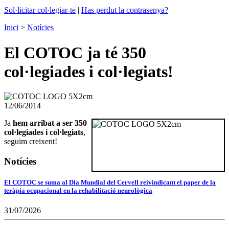
Sol·licitar col·legiar-te
|
Has perdut la contrasenya?
Inici
>
Notícies
El COTOC ja té 350
col·legiades i col·legiats!
12/06/2014
Ja
hem arribat a ser 350
col·legiades i col·legiats
,
seguim creixent!
Notícies
El COTOC se suma al Dia Mundial del Cervell reivindicant el paper de la
teràpia ocupacional en la rehabilitació neurològica
31/07/2026