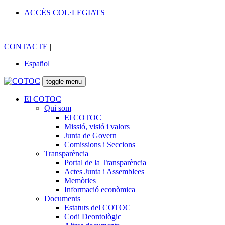
ACCÉS COL·LEGIATS
|
CONTACTE
|
Español
toggle menu
El COTOC
Qui som
El COTOC
Missió, visió i valors
Junta de Govern
Comissions i Seccions
Transparència
Portal de la Transparència
Actes Junta i Assemblees
Memòries
Informació econòmica
Documents
Estatuts del COTOC
Codi Deontològic