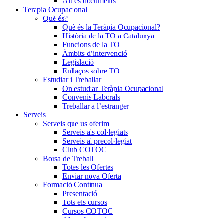
Altres documents
Terapia Ocupacional
Què és?
Què és la Teràpia Ocupacional?
Història de la TO a Catalunya
Funcions de la TO
Àmbits d’intervenció
Legislació
Enllaços sobre TO
Estudiar i Treballar
On estudiar Teràpia Ocupacional
Convenis Laborals
Treballar a l’estranger
Serveis
Serveis que us oferim
Serveis als col·legiats
Serveis al precol·legiat
Club COTOC
Borsa de Treball
Totes les Ofertes
Enviar nova Oferta
Formació Contínua
Presentació
Tots els cursos
Cursos COTOC