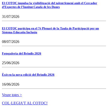
El COTOC impulsa la visibilització del talent femení amb el Cercador
d’Expertes de l’Institut Català de les Dones
31/07/2026
El COTOC participa en el 7è Plenari de la Taula de Participació per un
Sistema Educatiu Inclusiu
08/07/2026
Fotogaleria del Brindis 2026
25/06/2026
Èxit en la nova edició del Brindis 2026
16/06/2026
Veure totes >
COL·LEGIA’T AL COTOC!