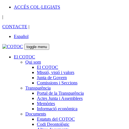
ACCÉS COL·LEGIATS
|
CONTACTE
|
Español
toggle menu
El COTOC
Qui som
El COTOC
Missió, visió i valors
Junta de Govern
Comissions i Seccions
Transparència
Portal de la Transparència
Actes Junta i Assemblees
Memòries
Informació econòmica
Documents
Estatuts del COTOC
Codi Deontològic