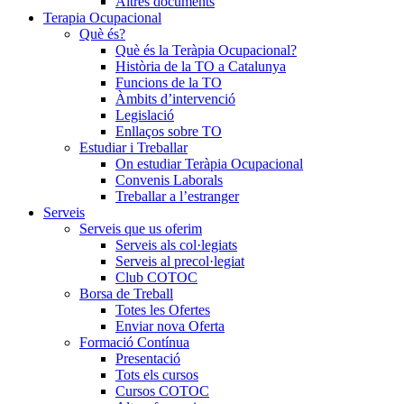
Altres documents
Terapia Ocupacional
Què és?
Què és la Teràpia Ocupacional?
Història de la TO a Catalunya
Funcions de la TO
Àmbits d’intervenció
Legislació
Enllaços sobre TO
Estudiar i Treballar
On estudiar Teràpia Ocupacional
Convenis Laborals
Treballar a l’estranger
Serveis
Serveis que us oferim
Serveis als col·legiats
Serveis al precol·legiat
Club COTOC
Borsa de Treball
Totes les Ofertes
Enviar nova Oferta
Formació Contínua
Presentació
Tots els cursos
Cursos COTOC