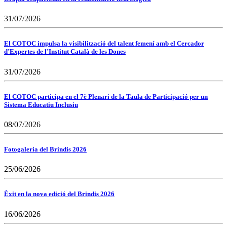
31/07/2026
El COTOC impulsa la visibilització del talent femení amb el Cercador
d’Expertes de l’Institut Català de les Dones
31/07/2026
El COTOC participa en el 7è Plenari de la Taula de Participació per un
Sistema Educatiu Inclusiu
08/07/2026
Fotogaleria del Brindis 2026
25/06/2026
Èxit en la nova edició del Brindis 2026
16/06/2026