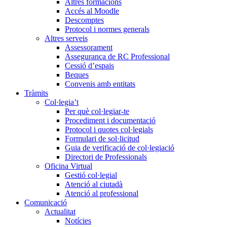
Altres formacions
Accés al Moodle
Descomptes
Protocol i normes generals
Altres serveis
Assessorament
Assegurança de RC Professional
Cessió d’espais
Beques
Convenis amb entitats
Tràmits
Col·legia’t
Per què col·legiar-te
Procediment i documentació
Protocol i quotes col·legials
Formulari de sol·licitud
Guia de verificació de col·legiació
Directori de Professionals
Oficina Virtual
Gestió col·legial
Atenció al ciutadà
Atenció al professional
Comunicació
Actualitat
Notícies