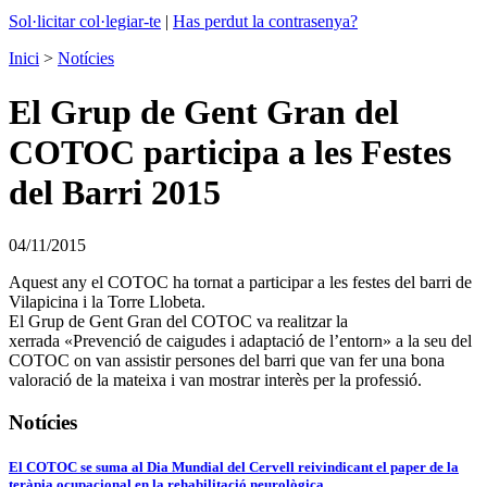
Sol·licitar col·legiar-te
|
Has perdut la contrasenya?
Inici
>
Notícies
El Grup de Gent Gran del
COTOC participa a les Festes
del Barri 2015
04/11/2015
Aquest any el COTOC ha tornat a participar a les festes del barri de
Vilapicina i la Torre Llobeta.
El Grup de Gent Gran del COTOC va realitzar la
xerrada «Prevenció de caigudes i adaptació de l’entorn» a la seu del
COTOC on van assistir persones del barri que van fer una bona
valoració de la mateixa i van mostrar interès per la professió.
Notícies
El COTOC se suma al Dia Mundial del Cervell reivindicant el paper de la
teràpia ocupacional en la rehabilitació neurològica