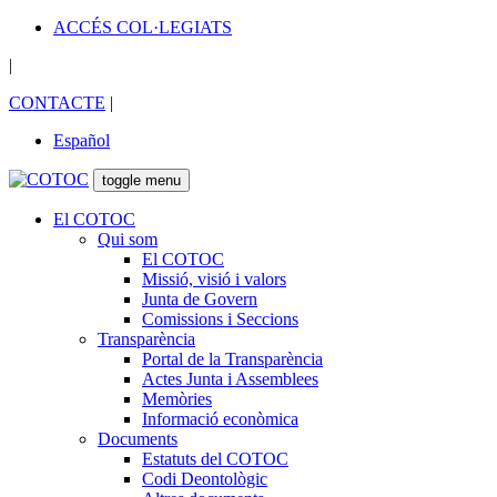
ACCÉS COL·LEGIATS
|
CONTACTE
|
Español
toggle menu
El COTOC
Qui som
El COTOC
Missió, visió i valors
Junta de Govern
Comissions i Seccions
Transparència
Portal de la Transparència
Actes Junta i Assemblees
Memòries
Informació econòmica
Documents
Estatuts del COTOC
Codi Deontològic