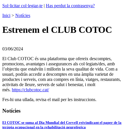
Sol·licitar col·legiar-te
|
Has perdut la contrasenya?
Inici
>
Notícies
Estrenem el CLUB COTOC
03/06/2024
El Club COTOC és una plataforma que ofereix descomptes,
promocions, avantatges i assegurances als col·legiats/des, amb
l’objectiu que estalviïn i millorin la seva qualitat de vida. Com a
usuari, podràs accedir a descomptes en una àmplia varietat de
productes i serveis, com ara compres en línia, viatges, restaurants,
activitats de lleure, serveis de salut i benestar, i molt
més.
https://clubcotoc.cat/
Fes-hi una ullada, revisa el mail per les instruccions.
Notícies
El COTOC se suma al Dia Mundial del Cervell reivindicant el paper de la
teràpia ocupacional en la rehabilitació neurològica