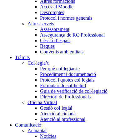
Altres formacions
Accés al Moodle
Descomptes
Protocol i normes generals
Altres serveis
Assessorament
Assegurança de RC Professional
Cessió d’espais
Beques
Convenis amb entitats
Tràmits
Col·legia’t
Per què col·legiar-te
Procediment i documentació
Protocol i quotes col·legials
Formulari de sol·licitud
Guia de verificació de col·legiació
Directori de Professionals
Oficina Virtual
Gestió col·legial
Atenció al ciutadà
Atenció al professional
Comunicació
Actualitat
Notícies