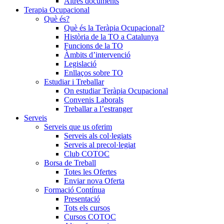
Altres documents
Terapia Ocupacional
Què és?
Què és la Teràpia Ocupacional?
Història de la TO a Catalunya
Funcions de la TO
Àmbits d’intervenció
Legislació
Enllaços sobre TO
Estudiar i Treballar
On estudiar Teràpia Ocupacional
Convenis Laborals
Treballar a l’estranger
Serveis
Serveis que us oferim
Serveis als col·legiats
Serveis al precol·legiat
Club COTOC
Borsa de Treball
Totes les Ofertes
Enviar nova Oferta
Formació Contínua
Presentació
Tots els cursos
Cursos COTOC