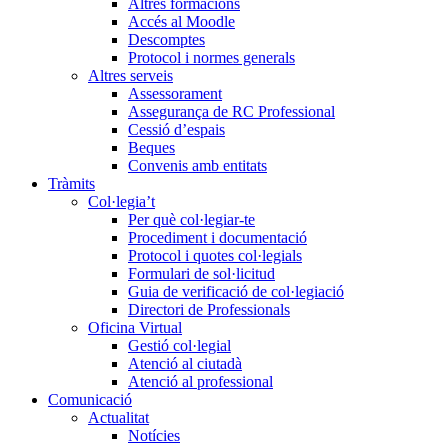
Altres formacions
Accés al Moodle
Descomptes
Protocol i normes generals
Altres serveis
Assessorament
Assegurança de RC Professional
Cessió d’espais
Beques
Convenis amb entitats
Tràmits
Col·legia’t
Per què col·legiar-te
Procediment i documentació
Protocol i quotes col·legials
Formulari de sol·licitud
Guia de verificació de col·legiació
Directori de Professionals
Oficina Virtual
Gestió col·legial
Atenció al ciutadà
Atenció al professional
Comunicació
Actualitat
Notícies