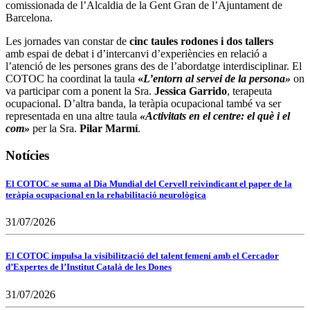
comissionada de l’Alcaldia de la Gent Gran de l’Ajuntament de
Barcelona.
Les jornades van constar de
cinc taules rodones i dos tallers
amb espai de debat i d’intercanvi d’experiències en relació a
l’atenció de les persones grans des de l’abordatge interdisciplinar. El
COTOC ha coordinat la taula
«
L’entorn al servei de la persona»
on
va participar com a ponent la Sra.
Jessica Garrido
, terapeuta
ocupacional. D’altra banda, la teràpia ocupacional també va ser
representada en una altre taula
«Activitats en el centre: el què i el
com»
per la Sra.
Pilar Marmí
.
Notícies
El COTOC se suma al Dia Mundial del Cervell reivindicant el paper de la
teràpia ocupacional en la rehabilitació neurològica
31/07/2026
El COTOC impulsa la visibilització del talent femení amb el Cercador
d’Expertes de l’Institut Català de les Dones
31/07/2026