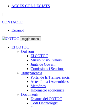
ACCÉS COL·LEGIATS
|
CONTACTE
|
Español
toggle menu
El COTOC
Qui som
El COTOC
Missió, visió i valors
Junta de Govern
Comissions i Seccions
Transparència
Portal de la Transparència
Actes Junta i Assemblees
Memòries
Informació econòmica
Documents
Estatuts del COTOC
Codi Deontològic