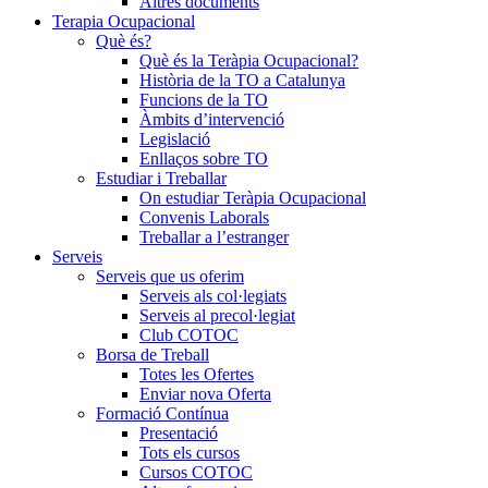
Altres documents
Terapia Ocupacional
Què és?
Què és la Teràpia Ocupacional?
Història de la TO a Catalunya
Funcions de la TO
Àmbits d’intervenció
Legislació
Enllaços sobre TO
Estudiar i Treballar
On estudiar Teràpia Ocupacional
Convenis Laborals
Treballar a l’estranger
Serveis
Serveis que us oferim
Serveis als col·legiats
Serveis al precol·legiat
Club COTOC
Borsa de Treball
Totes les Ofertes
Enviar nova Oferta
Formació Contínua
Presentació
Tots els cursos
Cursos COTOC