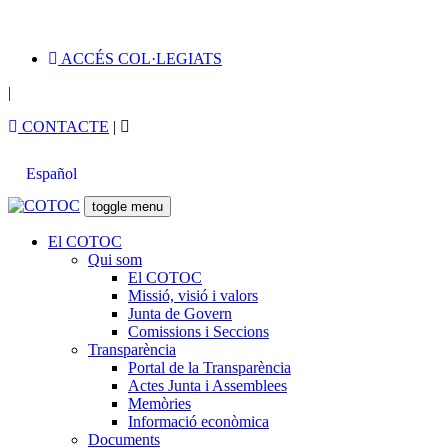
ACCÉS COL·LEGIATS
|
CONTACTE
|
Español
toggle menu
El COTOC
Qui som
El COTOC
Missió, visió i valors
Junta de Govern
Comissions i Seccions
Transparència
Portal de la Transparència
Actes Junta i Assemblees
Memòries
Informació econòmica
Documents