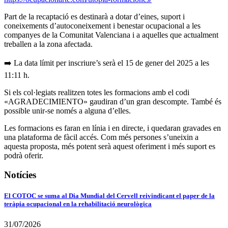
Part de la recaptació es destinarà a dotar d’eines, suport i
coneixements d’autoconeixement i benestar ocupacional a les
companyes de la Comunitat Valenciana i a aquelles que actualment
treballen a la zona afectada.
➡️ La data límit per inscriure’s serà el 15 de gener del 2025 a les
11:11 h.
Si els col·legiats realitzen totes les formacions amb el codi
«AGRADECIMIENTO» gaudiran d’un gran descompte. També és
possible unir-se només a alguna d’elles.
Les formacions es faran en línia i en directe, i quedaran gravades en
una plataforma de fàcil accés. Com més persones s’uneixin a
aquesta proposta, més potent serà aquest oferiment i més suport es
podrà oferir.
Notícies
El COTOC se suma al Dia Mundial del Cervell reivindicant el paper de la
teràpia ocupacional en la rehabilitació neurològica
31/07/2026