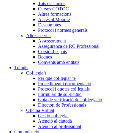
Tots els cursos
Cursos COTOC
Altres formacions
Accés al Moodle
Descomptes
Protocol i normes generals
Altres serveis
Assessorament
Assegurança de RC Professional
Cessió d’espais
Beques
Convenis amb entitats
Tràmits
Col·legia’t
Per què col·legiar-te
Procediment i documentació
Protocol i quotes col·legials
Formulari de sol·licitud
Guia de verificació de col·legiació
Directori de Professionals
Oficina Virtual
Gestió col·legial
Atenció al ciutadà
Atenció al professional
Comunicació