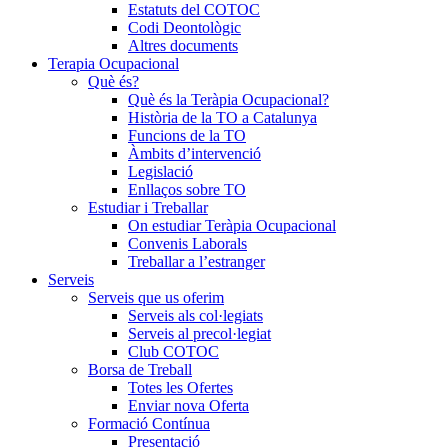
Estatuts del COTOC
Codi Deontològic
Altres documents
Terapia Ocupacional
Què és?
Què és la Teràpia Ocupacional?
Història de la TO a Catalunya
Funcions de la TO
Àmbits d’intervenció
Legislació
Enllaços sobre TO
Estudiar i Treballar
On estudiar Teràpia Ocupacional
Convenis Laborals
Treballar a l’estranger
Serveis
Serveis que us oferim
Serveis als col·legiats
Serveis al precol·legiat
Club COTOC
Borsa de Treball
Totes les Ofertes
Enviar nova Oferta
Formació Contínua
Presentació