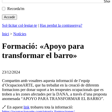
Recorda'm
Sol·licitar col·legiar-te
|
Has perdut la contrasenya?
Inici
>
Notícies
Formació: «Apoyo para
transformar el barro»
23/12/2024
Compartim amb vosaltres aquesta informació de l’equip
d’OcupacionARTE, que ha treballat en la creació de diferents
formacions per donar suport a les terapeutes ocupacionals que es
troben a les zones afectades per la DANA, a través d’una proposta
anomenada “APOYO PARA TRANSFORMAR EL BARRO”.
🔗 En aquest
link
trobareu tota la informació:
https://ocupacionarte.com/utopia-formaciones/