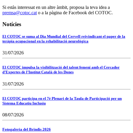
Si estàs interessat en un altre àmbit, proposa la teva idea a
premsa@cotoc.cat
o a la pàgina de Facebook del COTOC.
Notícies
El COTOC se suma al Dia Mundial del Cervell reivindicant el paper de la
teràpia ocupacional en la rehabilitació neurològica
31/07/2026
El COTOC impulsa la visibilització del talent femení amb el Cercador
d’Expertes de l’Institut Català de les Dones
31/07/2026
El COTOC participa en el 7è Plenari de la Taula de Participació per un
Sistema Educatiu Inclusiu
08/07/2026
Fotogaleria del Brindis 2026