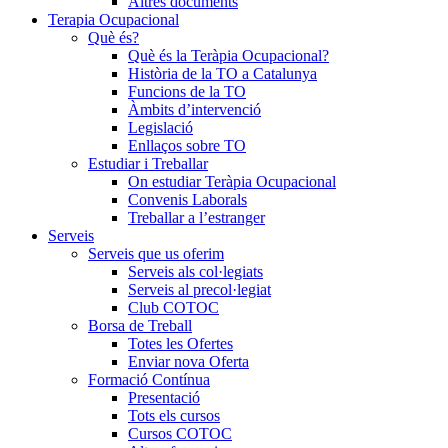
Altres documents
Terapia Ocupacional
Què és?
Què és la Teràpia Ocupacional?
Història de la TO a Catalunya
Funcions de la TO
Àmbits d’intervenció
Legislació
Enllaços sobre TO
Estudiar i Treballar
On estudiar Teràpia Ocupacional
Convenis Laborals
Treballar a l’estranger
Serveis
Serveis que us oferim
Serveis als col·legiats
Serveis al precol·legiat
Club COTOC
Borsa de Treball
Totes les Ofertes
Enviar nova Oferta
Formació Contínua
Presentació
Tots els cursos
Cursos COTOC