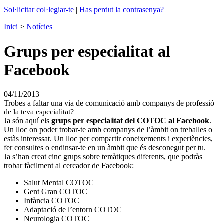
Sol·licitar col·legiar-te
|
Has perdut la contrasenya?
Inici
>
Notícies
Grups per especialitat al
Facebook
04/11/2013
Trobes a faltar una via de comunicació amb companys de professió
de la teva especialitat?
Ja són aquí els
grups per especialitat del COTOC al Facebook
.
Un lloc on poder trobar-te amb companys de l’àmbit on treballes o
estàs interessat. Un lloc per compartir coneixements i experiències,
fer consultes o endinsar-te en un àmbit que és desconegut per tu.
Ja s’han creat cinc grups sobre temàtiques diferents, que podràs
trobar fàcilment al cercador de Facebook:
Salut Mental COTOC
Gent Gran COTOC
Infància COTOC
Adaptació de l’entorn COTOC
Neurologia COTOC