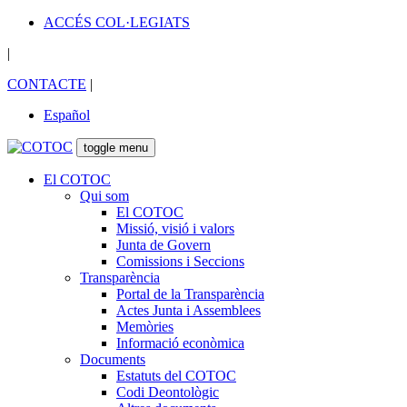
ACCÉS COL·LEGIATS
|
CONTACTE
|
Español
toggle menu
El COTOC
Qui som
El COTOC
Missió, visió i valors
Junta de Govern
Comissions i Seccions
Transparència
Portal de la Transparència
Actes Junta i Assemblees
Memòries
Informació econòmica
Documents
Estatuts del COTOC
Codi Deontològic