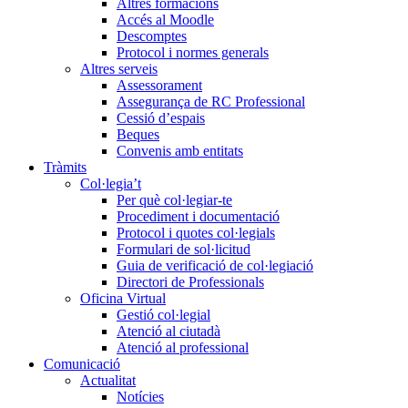
Altres formacions
Accés al Moodle
Descomptes
Protocol i normes generals
Altres serveis
Assessorament
Assegurança de RC Professional
Cessió d’espais
Beques
Convenis amb entitats
Tràmits
Col·legia’t
Per què col·legiar-te
Procediment i documentació
Protocol i quotes col·legials
Formulari de sol·licitud
Guia de verificació de col·legiació
Directori de Professionals
Oficina Virtual
Gestió col·legial
Atenció al ciutadà
Atenció al professional
Comunicació
Actualitat
Notícies