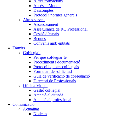
Altres formacions
Accés al Moodle
Descomptes
Protocol i normes generals
Altres serveis
Assessorament
Assegurança de RC Professional
Cessió d’espais
Beques
Convenis amb entitats
Tràmits
Col·legia’t
Per què col·legiar-te
Procediment i documentació
Protocol i quotes col·legials
Formulari de sol·licitud
Guia de verificació de col·legiació
Directori de Professionals
Oficina Virtual
Gestió col·legial
Atenció al ciutadà
Atenció al professional
Comunicació
Actualitat
Notícies