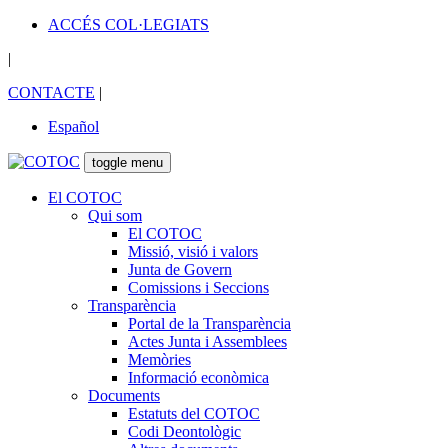
ACCÉS COL·LEGIATS
|
CONTACTE
|
Español
toggle menu
El COTOC
Qui som
El COTOC
Missió, visió i valors
Junta de Govern
Comissions i Seccions
Transparència
Portal de la Transparència
Actes Junta i Assemblees
Memòries
Informació econòmica
Documents
Estatuts del COTOC
Codi Deontològic