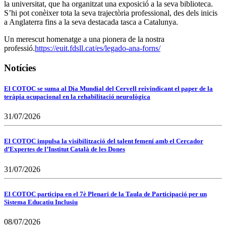
la universitat, que ha organitzat una exposició a la seva biblioteca.
S’hi pot conèixer tota la seva trajectòria professional, des dels inicis
a Anglaterra fins a la seva destacada tasca a Catalunya.
Un merescut homenatge a una pionera de la nostra
professió.
https://euit.fdsll.cat/es/legado-ana-forns/
Notícies
El COTOC se suma al Dia Mundial del Cervell reivindicant el paper de la
teràpia ocupacional en la rehabilitació neurològica
31/07/2026
El COTOC impulsa la visibilització del talent femení amb el Cercador
d’Expertes de l’Institut Català de les Dones
31/07/2026
El COTOC participa en el 7è Plenari de la Taula de Participació per un
Sistema Educatiu Inclusiu
08/07/2026