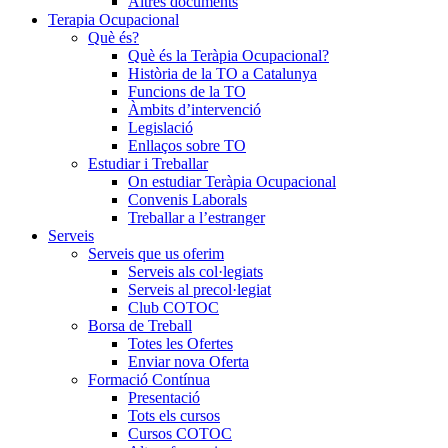
Altres documents
Terapia Ocupacional
Què és?
Què és la Teràpia Ocupacional?
Història de la TO a Catalunya
Funcions de la TO
Àmbits d’intervenció
Legislació
Enllaços sobre TO
Estudiar i Treballar
On estudiar Teràpia Ocupacional
Convenis Laborals
Treballar a l’estranger
Serveis
Serveis que us oferim
Serveis als col·legiats
Serveis al precol·legiat
Club COTOC
Borsa de Treball
Totes les Ofertes
Enviar nova Oferta
Formació Contínua
Presentació
Tots els cursos
Cursos COTOC