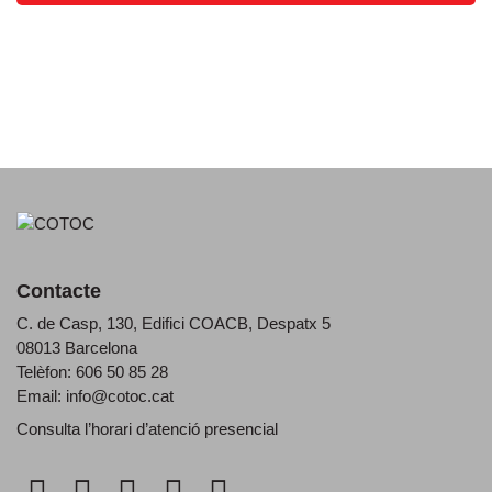
Contacte
C. de Casp, 130, Edifici COACB, Despatx 5
08013 Barcelona
Telèfon: 606 50 85 28
Email:
info@cotoc.cat
Consulta l’horari d’
atenció presencial