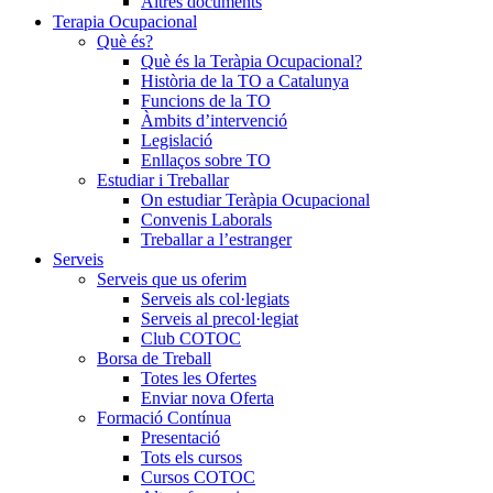
Altres documents
Terapia Ocupacional
Què és?
Què és la Teràpia Ocupacional?
Història de la TO a Catalunya
Funcions de la TO
Àmbits d’intervenció
Legislació
Enllaços sobre TO
Estudiar i Treballar
On estudiar Teràpia Ocupacional
Convenis Laborals
Treballar a l’estranger
Serveis
Serveis que us oferim
Serveis als col·legiats
Serveis al precol·legiat
Club COTOC
Borsa de Treball
Totes les Ofertes
Enviar nova Oferta
Formació Contínua
Presentació
Tots els cursos
Cursos COTOC