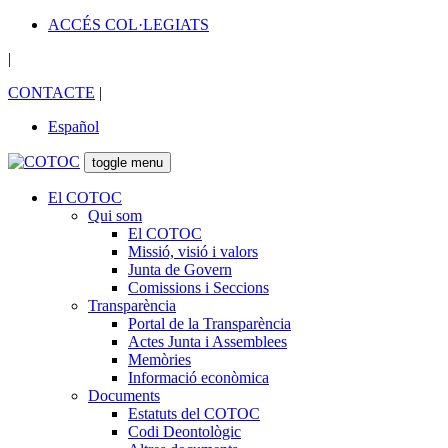
ACCÉS COL·LEGIATS
|
CONTACTE
|
Español
toggle menu
El COTOC
Qui som
El COTOC
Missió, visió i valors
Junta de Govern
Comissions i Seccions
Transparència
Portal de la Transparència
Actes Junta i Assemblees
Memòries
Informació econòmica
Documents
Estatuts del COTOC
Codi Deontològic