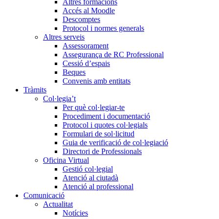
Altres formacions
Accés al Moodle
Descomptes
Protocol i normes generals
Altres serveis
Assessorament
Assegurança de RC Professional
Cessió d’espais
Beques
Convenis amb entitats
Tràmits
Col·legia’t
Per què col·legiar-te
Procediment i documentació
Protocol i quotes col·legials
Formulari de sol·licitud
Guia de verificació de col·legiació
Directori de Professionals
Oficina Virtual
Gestió col·legial
Atenció al ciutadà
Atenció al professional
Comunicació
Actualitat
Notícies