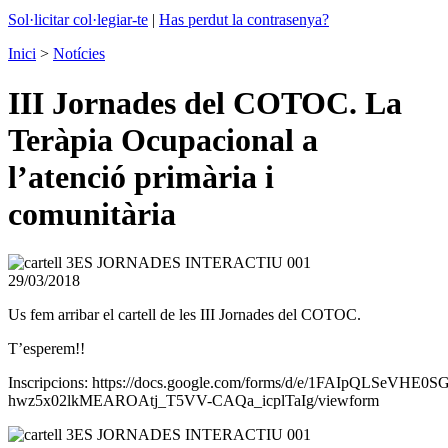
Sol·licitar col·legiar-te
|
Has perdut la contrasenya?
Inici
>
Notícies
III Jornades del COTOC. La
Teràpia Ocupacional a
l’atenció primària i
comunitària
29/03/2018
Us fem arribar el cartell de les III Jornades del COTOC.
T’esperem!!
Inscripcions: https://docs.google.com/forms/d/e/1FAIpQLSeVHE0S
hwz5x02lkMEAROAtj_T5VV-CAQa_icplTaIg/viewform