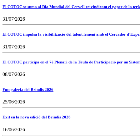
El COTOC se suma al Dia Mundial del Cervell reivindicant el paper de la terà
31/07/2026
El COTOC impulsa la visibilització del talent femení amb el Cercador d’Expert
31/07/2026
El COTOC participa en el 7è Plenari de la Taula de Participació per un Siste
08/07/2026
Fotogaleria del Brindis 2026
25/06/2026
Èxit en la nova edició del Brindis 2026
16/06/2026