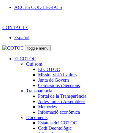
ACCÉS COL·LEGIATS
|
CONTACTE
|
Español
toggle menu
El COTOC
Qui som
El COTOC
Missió, visió i valors
Junta de Govern
Comissions i Seccions
Transparència
Portal de la Transparència
Actes Junta i Assemblees
Memòries
Informació econòmica
Documents
Estatuts del COTOC
Codi Deontològic