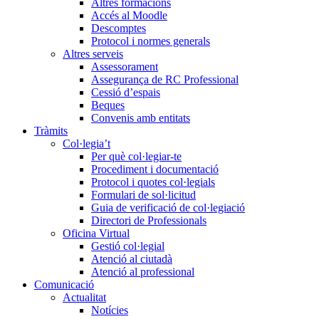
Altres formacions
Accés al Moodle
Descomptes
Protocol i normes generals
Altres serveis
Assessorament
Assegurança de RC Professional
Cessió d’espais
Beques
Convenis amb entitats
Tràmits
Col·legia’t
Per què col·legiar-te
Procediment i documentació
Protocol i quotes col·legials
Formulari de sol·licitud
Guia de verificació de col·legiació
Directori de Professionals
Oficina Virtual
Gestió col·legial
Atenció al ciutadà
Atenció al professional
Comunicació
Actualitat
Notícies