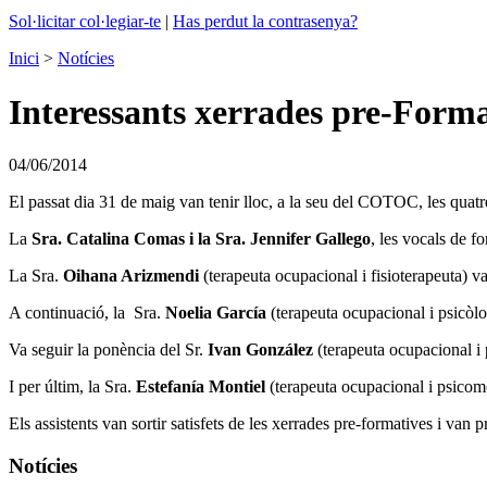
Sol·licitar col·legiar-te
|
Has perdut la contrasenya?
Inici
>
Notícies
Interessants xerrades pre-For
04/06/2014
El passat dia 31 de maig van tenir lloc, a la seu del COTOC, les quatre
La
Sra. Catalina Comas i la Sra. Jennifer Gallego
, les vocals de 
La Sra.
Oihana Arizmendi
(terapeuta ocupacional i fisioterapeuta) va
A continuació, la Sra.
Noelia García
(terapeuta ocupacional i psicòlog
Va seguir la ponència del Sr.
Ivan González
(terapeuta ocupacional i 
I per últim, la Sra.
Estefanía Montiel
(terapeuta ocupacional i psicomo
Els assistents van sortir satisfets de les xerrades pre-formatives i van 
Notícies