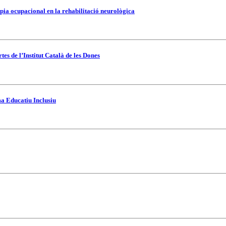
pia ocupacional en la rehabilitació neurològica
es de l’Institut Català de les Dones
ma Educatiu Inclusiu