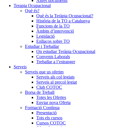
Altres documents
Terapia Ocupacional
Què és?
Què és la Teràpia Ocupacional?
Història de la TO a Catalunya
Funcions de la TO
Àmbits d’intervenció
Legislació
Enllaços sobre TO
Estudiar i Treballar
On estudiar Teràpia Ocupacional
Convenis Laborals
Treballar a l’estranger
Serveis
Serveis que us oferim
Serveis als col·legiats
Serveis al precol·legiat
Club COTOC
Borsa de Treball
Totes les Ofertes
Enviar nova Oferta
Formació Contínua
Presentació
Tots els cursos
Cursos COTOC