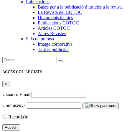
Publicacions
Bases per a la publicació d’articles a la revista
La Revista del COTOC
Documents tècnics
Publicacions COTOC
Articles COTOC
Altres Revistes
Sala de premsa
Imatge corporativa
Tarifes publicitat
Cercar:
ACCÉS COL·LEGIATS
×
Usuari o Email
Contrasenya
Recorda'm