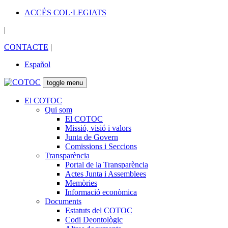
ACCÉS COL·LEGIATS
|
CONTACTE
|
Español
toggle menu
El COTOC
Qui som
El COTOC
Missió, visió i valors
Junta de Govern
Comissions i Seccions
Transparència
Portal de la Transparència
Actes Junta i Assemblees
Memòries
Informació econòmica
Documents
Estatuts del COTOC
Codi Deontològic