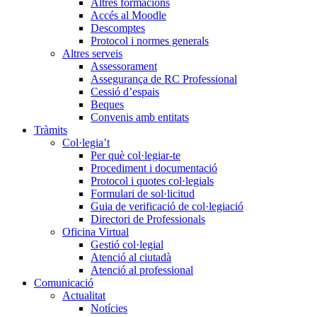
Altres formacions
Accés al Moodle
Descomptes
Protocol i normes generals
Altres serveis
Assessorament
Assegurança de RC Professional
Cessió d’espais
Beques
Convenis amb entitats
Tràmits
Col·legia’t
Per què col·legiar-te
Procediment i documentació
Protocol i quotes col·legials
Formulari de sol·licitud
Guia de verificació de col·legiació
Directori de Professionals
Oficina Virtual
Gestió col·legial
Atenció al ciutadà
Atenció al professional
Comunicació
Actualitat
Notícies