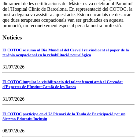
lliurament de les certificacions del Màster es va celebrar al Paranimf
de l’Hospital Clínic de Barcelona. En representació del COTOC, la
nostra degana va assistir a aquest acte. Estem encantats de destacar
que dues terapeutes ocupacionals van ser graduades en aquesta
promoció, un reconeixement especial per a la nostra professió.
Notícies
El COTOC se suma al Dia Mundial del Cervell reivindicant el paper de la
teràpia ocupacional en la rehabilitació neurològica
31/07/2026
El COTOC impulsa la visibilització del talent femení amb el Cercador
d’Expertes de l’Institut Català de les Dones
31/07/2026
El COTOC participa en el 7è Plenari de la Taula de Participació per un
Sistema Educatiu Inclusiu
08/07/2026