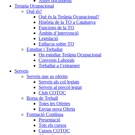
Altres documents
Terapia Ocupacional
Què és?
Què és la Teràpia Ocupacional?
Història de la TO a Catalunya
Funcions de la TO
Àmbits d’intervenció
Legislació
Enllaços sobre TO
Estudiar i Treballar
On estudiar Teràpia Ocupacional
Convenis Laborals
Treballar a l’estranger
Serveis
Serveis que us oferim
Serveis als col·legiats
Serveis al precol·legiat
Club COTOC
Borsa de Treball
Totes les Ofertes
Enviar nova Oferta
Formació Contínua
Presentació
Tots els cursos
Cursos COTOC