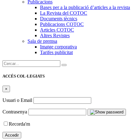
Publicacions
Bases per a la publicació d’articles a la revista
La Revista del COTOC
Documents tècnics
Publicacions COTOC
Articles COTOC
Altres Revistes
Sala de premsa
Imatge corporativa
Tarifes publicitat
Cercar:
ACCÉS COL·LEGIATS
×
Usuari o Email
Contrasenya
Recorda'm