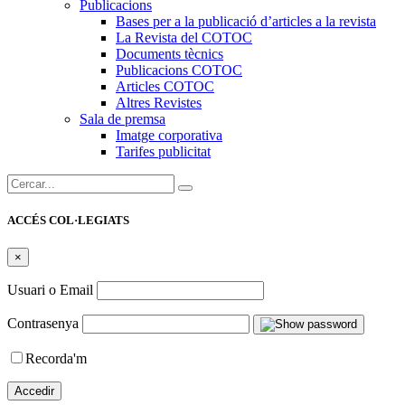
Publicacions
Bases per a la publicació d’articles a la revista
La Revista del COTOC
Documents tècnics
Publicacions COTOC
Articles COTOC
Altres Revistes
Sala de premsa
Imatge corporativa
Tarifes publicitat
Cercar:
ACCÉS COL·LEGIATS
×
Usuari o Email
Contrasenya
Recorda'm