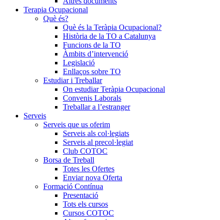
Altres documents
Terapia Ocupacional
Què és?
Què és la Teràpia Ocupacional?
Història de la TO a Catalunya
Funcions de la TO
Àmbits d’intervenció
Legislació
Enllaços sobre TO
Estudiar i Treballar
On estudiar Teràpia Ocupacional
Convenis Laborals
Treballar a l’estranger
Serveis
Serveis que us oferim
Serveis als col·legiats
Serveis al precol·legiat
Club COTOC
Borsa de Treball
Totes les Ofertes
Enviar nova Oferta
Formació Contínua
Presentació
Tots els cursos
Cursos COTOC