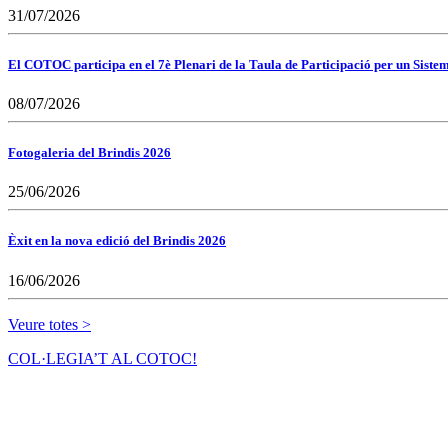
31/07/2026
El COTOC participa en el 7è Plenari de la Taula de Participació per un Siste
08/07/2026
Fotogaleria del Brindis 2026
25/06/2026
Èxit en la nova edició del Brindis 2026
16/06/2026
Veure totes >
COL·LEGIA’T AL COTOC!