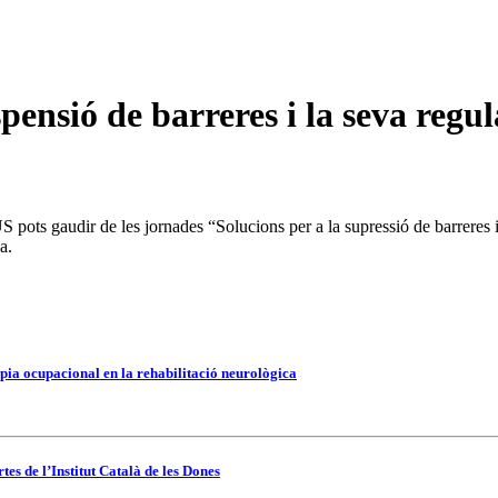
pensió de barreres i la seva regul
ots gaudir de les jornades “Solucions per a la supressió de barreres i l
a.
pia ocupacional en la rehabilitació neurològica
es de l’Institut Català de les Dones