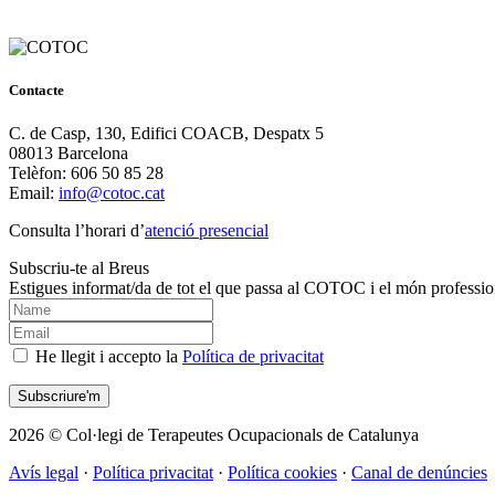
Contacte
C. de Casp, 130, Edifici COACB, Despatx 5
08013 Barcelona
Telèfon: 606 50 85 28
Email:
info@cotoc.cat
Consulta l’horari d’
atenció presencial
Subscriu-te al Breus
Estigues informat/da de tot el que passa al COTOC i el món professio
He llegit i accepto la
Política de privacitat
2026 © Col·legi de Terapeutes Ocupacionals de Catalunya
Avís legal
·
Política privacitat
·
Política cookies
·
Canal de denúncies