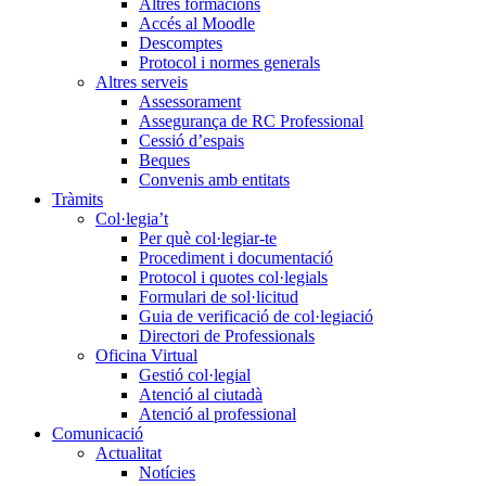
Altres formacions
Accés al Moodle
Descomptes
Protocol i normes generals
Altres serveis
Assessorament
Assegurança de RC Professional
Cessió d’espais
Beques
Convenis amb entitats
Tràmits
Col·legia’t
Per què col·legiar-te
Procediment i documentació
Protocol i quotes col·legials
Formulari de sol·licitud
Guia de verificació de col·legiació
Directori de Professionals
Oficina Virtual
Gestió col·legial
Atenció al ciutadà
Atenció al professional
Comunicació
Actualitat
Notícies