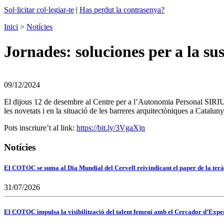
Sol·licitar col·legiar-te
|
Has perdut la contrasenya?
Inici
>
Notícies
Jornades: soluciones per a la sus
09/12/2024
El dijous 12 de desembre al Centre per a l’Autonomia Personal SIRIUS p
les novetats i en la situació de les barreres arquitectòniques a Cataluny
Pots inscriure’t al link:
https://bit.ly/3VgaXjn
Notícies
El COTOC se suma al Dia Mundial del Cervell reivindicant el paper de la terà
31/07/2026
El COTOC impulsa la visibilització del talent femení amb el Cercador d’Expert