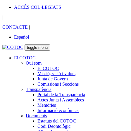
ACCÉS COL·LEGIATS
|
CONTACTE
|
Español
toggle menu
El COTOC
Qui som
El COTOC
Missió, visió i valors
Junta de Govern
Comissions i Seccions
Transparència
Portal de la Transparència
Actes Junta i Assemblees
Memòries
Informació econòmica
Documents
Estatuts del COTOC
Codi Deontològic