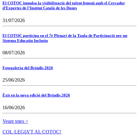
El COTOC impulsa la visibilització del talent femení amb el Cercador
d’Expertes de l’Institut Català de les Dones
31/07/2026
El COTOC participa en el 7è Plenari de la Taula de Participació per un
Sistema Educatiu Inclusiu
08/07/2026
Fotogaleria del Brindis 2026
25/06/2026
Èxit en la nova edició del Brindis 2026
16/06/2026
Veure totes >
COL·LEGIA’T AL COTOC!