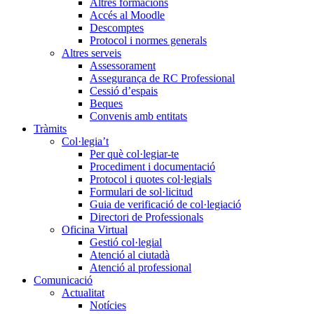
Altres formacions
Accés al Moodle
Descomptes
Protocol i normes generals
Altres serveis
Assessorament
Assegurança de RC Professional
Cessió d’espais
Beques
Convenis amb entitats
Tràmits
Col·legia’t
Per què col·legiar-te
Procediment i documentació
Protocol i quotes col·legials
Formulari de sol·licitud
Guia de verificació de col·legiació
Directori de Professionals
Oficina Virtual
Gestió col·legial
Atenció al ciutadà
Atenció al professional
Comunicació
Actualitat
Notícies