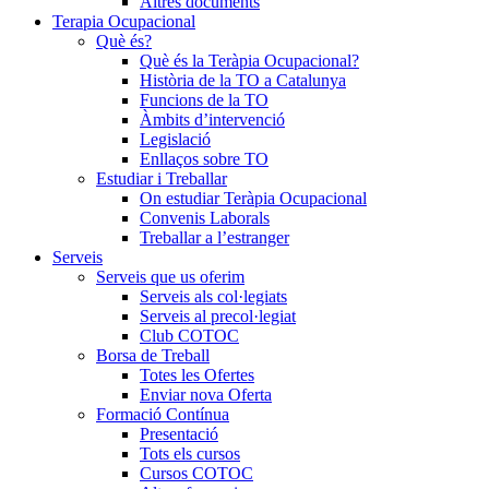
Altres documents
Terapia Ocupacional
Què és?
Què és la Teràpia Ocupacional?
Història de la TO a Catalunya
Funcions de la TO
Àmbits d’intervenció
Legislació
Enllaços sobre TO
Estudiar i Treballar
On estudiar Teràpia Ocupacional
Convenis Laborals
Treballar a l’estranger
Serveis
Serveis que us oferim
Serveis als col·legiats
Serveis al precol·legiat
Club COTOC
Borsa de Treball
Totes les Ofertes
Enviar nova Oferta
Formació Contínua
Presentació
Tots els cursos
Cursos COTOC