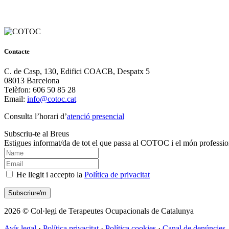
Contacte
C. de Casp, 130, Edifici COACB, Despatx 5
08013 Barcelona
Telèfon: 606 50 85 28
Email:
info@cotoc.cat
Consulta l’horari d’
atenció presencial
Subscriu-te al Breus
Estigues informat/da de tot el que passa al COTOC i el món professio
He llegit i accepto la
Política de privacitat
2026 © Col·legi de Terapeutes Ocupacionals de Catalunya
Avís legal
·
Política privacitat
·
Política cookies
·
Canal de denúncies