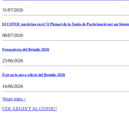
31/07/2026
El COTOC participa en el 7è Plenari de la Taula de Participació per un Siste
08/07/2026
Fotogaleria del Brindis 2026
25/06/2026
Èxit en la nova edició del Brindis 2026
16/06/2026
Veure totes >
COL·LEGIA’T AL COTOC!