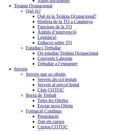
Altres documents
Terapia Ocupacional
Què és?
Què és la Teràpia Ocupacional?
Història de la TO a Catalunya
Funcions de la TO
Àmbits d’intervenció
Legislació
Enllaços sobre TO
Estudiar i Treballar
On estudiar Teràpia Ocupacional
Convenis Laborals
Treballar a l’estranger
Serveis
Serveis que us oferim
Serveis als col·legiats
Serveis al precol·legiat
Club COTOC
Borsa de Treball
Totes les Ofertes
Enviar nova Oferta
Formació Contínua
Presentació
Tots els cursos
Cursos COTOC