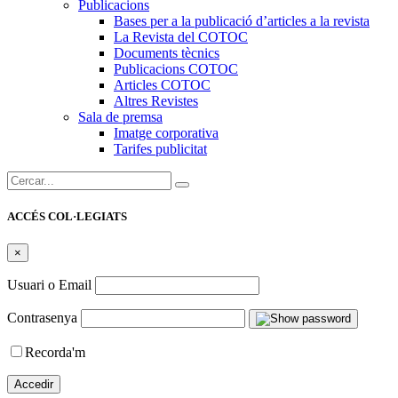
Publicacions
Bases per a la publicació d’articles a la revista
La Revista del COTOC
Documents tècnics
Publicacions COTOC
Articles COTOC
Altres Revistes
Sala de premsa
Imatge corporativa
Tarifes publicitat
Cercar:
ACCÉS COL·LEGIATS
×
Usuari o Email
Contrasenya
Recorda'm