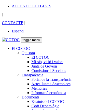
ACCÉS COL·LEGIATS
|
CONTACTE
|
Español
toggle menu
El COTOC
Qui som
El COTOC
Missió, visió i valors
Junta de Govern
Comissions i Seccions
Transparència
Portal de la Transparència
Actes Junta i Assemblees
Memòries
Informació econòmica
Documents
Estatuts del COTOC
Codi Deontològic