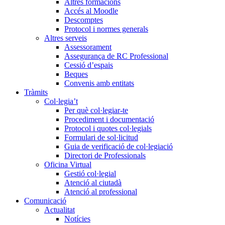
Altres formacions
Accés al Moodle
Descomptes
Protocol i normes generals
Altres serveis
Assessorament
Assegurança de RC Professional
Cessió d’espais
Beques
Convenis amb entitats
Tràmits
Col·legia’t
Per què col·legiar-te
Procediment i documentació
Protocol i quotes col·legials
Formulari de sol·licitud
Guia de verificació de col·legiació
Directori de Professionals
Oficina Virtual
Gestió col·legial
Atenció al ciutadà
Atenció al professional
Comunicació
Actualitat
Notícies