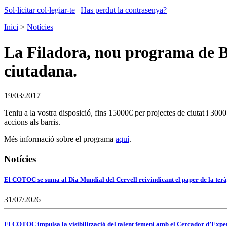
Sol·licitar col·legiar-te
|
Has perdut la contrasenya?
Inici
>
Notícies
La Filadora, nou programa de Ba
ciutadana.
19/03/2017
Teniu a la vostra disposició, fins 15000€ per projectes de ciutat i 3000
accions als barris.
Més informació sobre el programa
aquí
.
Notícies
El COTOC se suma al Dia Mundial del Cervell reivindicant el paper de la terà
31/07/2026
El COTOC impulsa la visibilització del talent femení amb el Cercador d’Expert