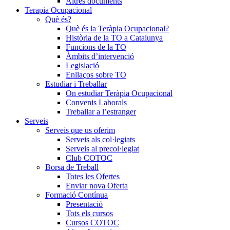
Altres documents
Terapia Ocupacional
Què és?
Què és la Teràpia Ocupacional?
Història de la TO a Catalunya
Funcions de la TO
Àmbits d’intervenció
Legislació
Enllaços sobre TO
Estudiar i Treballar
On estudiar Teràpia Ocupacional
Convenis Laborals
Treballar a l’estranger
Serveis
Serveis que us oferim
Serveis als col·legiats
Serveis al precol·legiat
Club COTOC
Borsa de Treball
Totes les Ofertes
Enviar nova Oferta
Formació Contínua
Presentació
Tots els cursos
Cursos COTOC