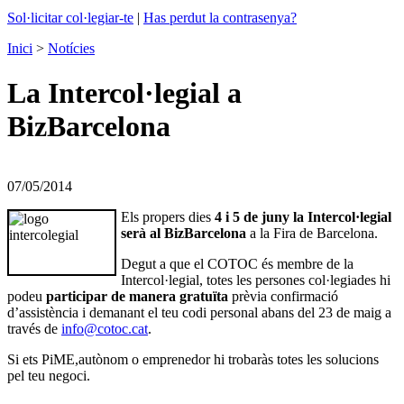
Sol·licitar col·legiar-te
|
Has perdut la contrasenya?
Inici
>
Notícies
La Intercol·legial a
BizBarcelona
07/05/2014
Els propers dies
4 i 5 de juny la Intercol·legial
serà al BizBarcelona
a la Fira de Barcelona.
Degut a que el COTOC és membre de la
Intercol·legial, totes les persones col·legiades hi
podeu
participar de manera gratuïta
prèvia confirmació
d’assistència i demanant el teu codi personal abans del 23 de maig a
través de
info@cotoc.cat
.
Si ets PiME,autònom o emprenedor hi trobaràs totes les solucions
pel teu negoci.