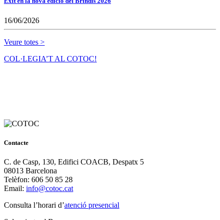
Èxit en la nova edició del Brindis 2026
16/06/2026
Veure totes >
COL·LEGIA’T AL COTOC!
Contacte
C. de Casp, 130, Edifici COACB, Despatx 5
08013 Barcelona
Telèfon: 606 50 85 28
Email:
info@cotoc.cat
Consulta l’horari d’
atenció presencial