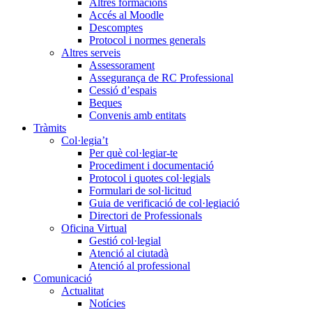
Altres formacions
Accés al Moodle
Descomptes
Protocol i normes generals
Altres serveis
Assessorament
Assegurança de RC Professional
Cessió d’espais
Beques
Convenis amb entitats
Tràmits
Col·legia’t
Per què col·legiar-te
Procediment i documentació
Protocol i quotes col·legials
Formulari de sol·licitud
Guia de verificació de col·legiació
Directori de Professionals
Oficina Virtual
Gestió col·legial
Atenció al ciutadà
Atenció al professional
Comunicació
Actualitat
Notícies