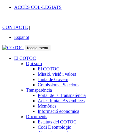
ACCÉS COL·LEGIATS
|
CONTACTE
|
Español
toggle menu
El COTOC
Qui som
El COTOC
Missió, visió i valors
Junta de Govern
Comissions i Seccions
Transparència
Portal de la Transparència
Actes Junta i Assemblees
Memòries
Informació econòmica
Documents
Estatuts del COTOC
Codi Deontològic