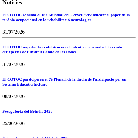
Notícies
El COTOC se suma al Dia Mundial del Cervell reivindicant el paper de la
teràpia ocupacional en la rehabilitació neurològica
31/07/2026
El COTOC impulsa la visibilització del talent femení amb el Cercador
d’Expertes de l’Institut Català de les Dones
31/07/2026
El COTOC participa en el 7è Plenari de la Taula de Participació per un
Sistema Educatiu Inclusiu
08/07/2026
Fotogaleria del Brindis 2026
25/06/2026