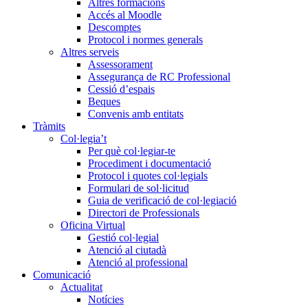
Altres formacions
Accés al Moodle
Descomptes
Protocol i normes generals
Altres serveis
Assessorament
Assegurança de RC Professional
Cessió d’espais
Beques
Convenis amb entitats
Tràmits
Col·legia’t
Per què col·legiar-te
Procediment i documentació
Protocol i quotes col·legials
Formulari de sol·licitud
Guia de verificació de col·legiació
Directori de Professionals
Oficina Virtual
Gestió col·legial
Atenció al ciutadà
Atenció al professional
Comunicació
Actualitat
Notícies