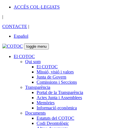
ACCÉS COL·LEGIATS
|
CONTACTE
|
Español
toggle menu
El COTOC
Qui som
El COTOC
Missió, visió i valors
Junta de Govern
Comissions i Seccions
Transparència
Portal de la Transparència
Actes Junta i Assemblees
Memòries
Informació econòmica
Documents
Estatuts del COTOC
Codi Deontològic