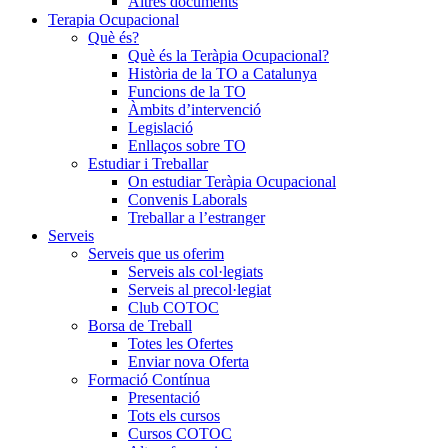
Altres documents
Terapia Ocupacional
Què és?
Què és la Teràpia Ocupacional?
Història de la TO a Catalunya
Funcions de la TO
Àmbits d’intervenció
Legislació
Enllaços sobre TO
Estudiar i Treballar
On estudiar Teràpia Ocupacional
Convenis Laborals
Treballar a l’estranger
Serveis
Serveis que us oferim
Serveis als col·legiats
Serveis al precol·legiat
Club COTOC
Borsa de Treball
Totes les Ofertes
Enviar nova Oferta
Formació Contínua
Presentació
Tots els cursos
Cursos COTOC