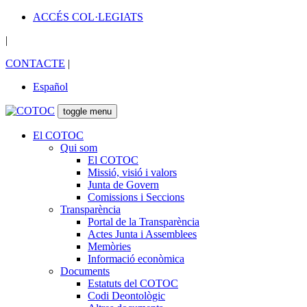
ACCÉS COL·LEGIATS
|
CONTACTE
|
Español
toggle menu
El COTOC
Qui som
El COTOC
Missió, visió i valors
Junta de Govern
Comissions i Seccions
Transparència
Portal de la Transparència
Actes Junta i Assemblees
Memòries
Informació econòmica
Documents
Estatuts del COTOC
Codi Deontològic