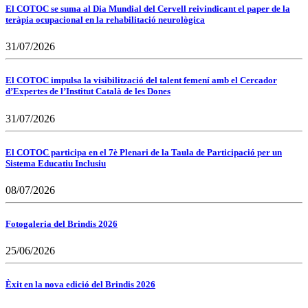
El COTOC se suma al Dia Mundial del Cervell reivindicant el paper de la
teràpia ocupacional en la rehabilitació neurològica
31/07/2026
El COTOC impulsa la visibilització del talent femení amb el Cercador
d’Expertes de l’Institut Català de les Dones
31/07/2026
El COTOC participa en el 7è Plenari de la Taula de Participació per un
Sistema Educatiu Inclusiu
08/07/2026
Fotogaleria del Brindis 2026
25/06/2026
Èxit en la nova edició del Brindis 2026