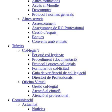
Altres formacions
Accés al Moodle
Descomptes
Protocol i normes generals
Altres serveis
Assessorament
Assegurança de RC Professional
Cessió d’espais
Beques
Convenis amb entitats
Tràmits
Col·legia’t
Per què col·legiar-te
Procediment i documentació
Protocol i quotes col·legials
Formulari de sol·licitud
Guia de verificació de col·legiació
Directori de Professionals
Oficina Virtual
Gestió col·legial
Atenció al ciutadà
Atenció al professional
Comunicació
Actualitat
Notícies