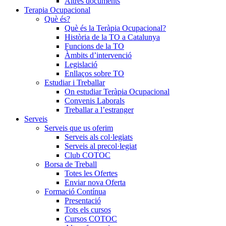
Altres documents
Terapia Ocupacional
Què és?
Què és la Teràpia Ocupacional?
Història de la TO a Catalunya
Funcions de la TO
Àmbits d’intervenció
Legislació
Enllaços sobre TO
Estudiar i Treballar
On estudiar Teràpia Ocupacional
Convenis Laborals
Treballar a l’estranger
Serveis
Serveis que us oferim
Serveis als col·legiats
Serveis al precol·legiat
Club COTOC
Borsa de Treball
Totes les Ofertes
Enviar nova Oferta
Formació Contínua
Presentació
Tots els cursos
Cursos COTOC