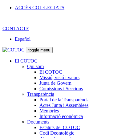
ACCÉS COL·LEGIATS
|
CONTACTE
|
Español
toggle menu
El COTOC
Qui som
El COTOC
Missió, visió i valors
Junta de Govern
Comissions i Seccions
Transparència
Portal de la Transparència
Actes Junta i Assemblees
Memòries
Informació econòmica
Documents
Estatuts del COTOC
Codi Deontològic