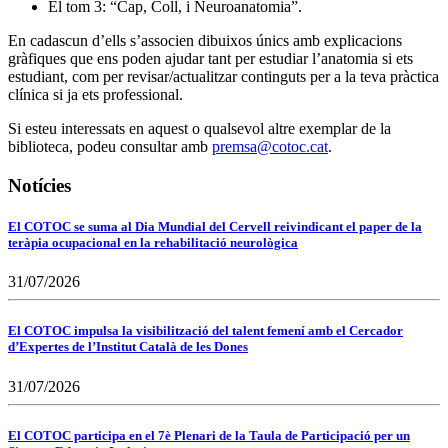
El tom 3: “Cap, Coll, i Neuroanatomia”.
En cadascun d’ells s’associen dibuixos únics amb explicacions
gràfiques que ens poden ajudar tant per estudiar l’anatomia si ets
estudiant, com per revisar/actualitzar continguts per a la teva pràctica
clínica si ja ets professional.
Si esteu interessats en aquest o qualsevol altre exemplar de la
biblioteca, podeu consultar amb
premsa@cotoc.cat
.
Notícies
El COTOC se suma al Dia Mundial del Cervell reivindicant el paper de la
teràpia ocupacional en la rehabilitació neurològica
31/07/2026
El COTOC impulsa la visibilització del talent femení amb el Cercador
d’Expertes de l’Institut Català de les Dones
31/07/2026
El COTOC participa en el 7è Plenari de la Taula de Participació per un