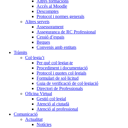
Altres formacions
Accés al Moodle
Descomptes
Protocol i normes generals
Altres serveis
Assessorament
Assegurança de RC Professional
Cessió d’espais
Beques
Convenis amb entitats
Tràmits
Col·legia’t
Per què col·legiar-te
Procediment i documentació
Protocol i quotes col·legials
Formulari de sol·licitud
Guia de verificació de col·legiació
Directori de Professionals
Oficina Virtual
Gestió col·legial
Atenció al ciutadà
Atenció al professional
Comunicació
Actualitat
Notícies