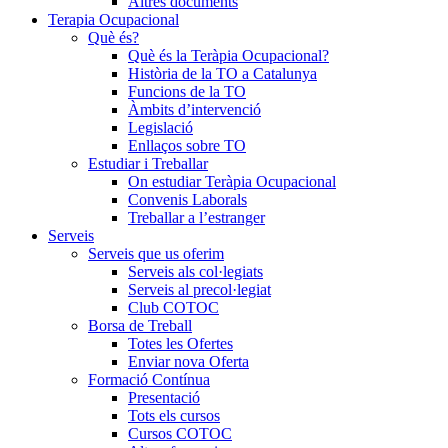
Altres documents
Terapia Ocupacional
Què és?
Què és la Teràpia Ocupacional?
Història de la TO a Catalunya
Funcions de la TO
Àmbits d’intervenció
Legislació
Enllaços sobre TO
Estudiar i Treballar
On estudiar Teràpia Ocupacional
Convenis Laborals
Treballar a l’estranger
Serveis
Serveis que us oferim
Serveis als col·legiats
Serveis al precol·legiat
Club COTOC
Borsa de Treball
Totes les Ofertes
Enviar nova Oferta
Formació Contínua
Presentació
Tots els cursos
Cursos COTOC