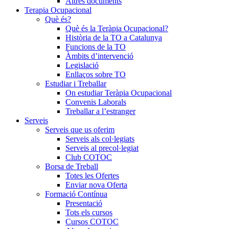
Altres documents
Terapia Ocupacional
Què és?
Què és la Teràpia Ocupacional?
Història de la TO a Catalunya
Funcions de la TO
Àmbits d’intervenció
Legislació
Enllaços sobre TO
Estudiar i Treballar
On estudiar Teràpia Ocupacional
Convenis Laborals
Treballar a l’estranger
Serveis
Serveis que us oferim
Serveis als col·legiats
Serveis al precol·legiat
Club COTOC
Borsa de Treball
Totes les Ofertes
Enviar nova Oferta
Formació Contínua
Presentació
Tots els cursos
Cursos COTOC