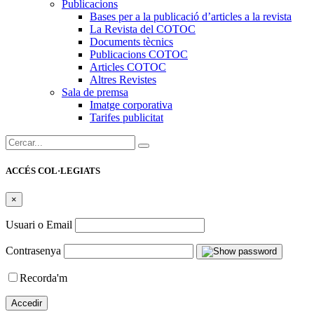
Publicacions
Bases per a la publicació d’articles a la revista
La Revista del COTOC
Documents tècnics
Publicacions COTOC
Articles COTOC
Altres Revistes
Sala de premsa
Imatge corporativa
Tarifes publicitat
Cercar:
ACCÉS COL·LEGIATS
×
Usuari o Email
Contrasenya
Recorda'm