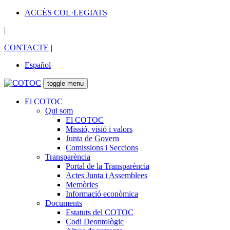
ACCÉS COL·LEGIATS
|
CONTACTE
|
Español
toggle menu
El COTOC
Qui som
El COTOC
Missió, visió i valors
Junta de Govern
Comissions i Seccions
Transparència
Portal de la Transparència
Actes Junta i Assemblees
Memòries
Informació econòmica
Documents
Estatuts del COTOC
Codi Deontològic