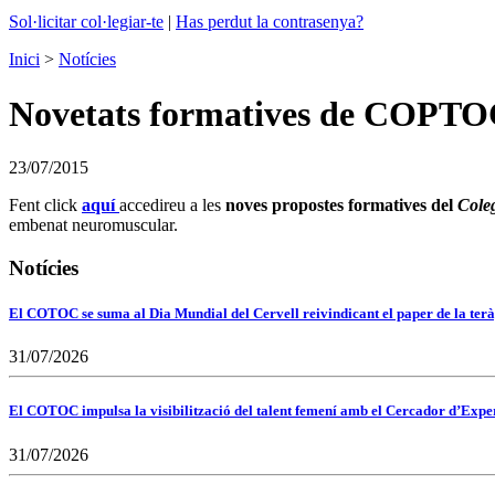
Sol·licitar col·legiar-te
|
Has perdut la contrasenya?
Inici
>
Notícies
Novetats formatives de COPTO
23/07/2015
Fent click
aquí
accedireu a les
noves propostes formatives del
Coleg
embenat neuromuscular.
Notícies
El COTOC se suma al Dia Mundial del Cervell reivindicant el paper de la terà
31/07/2026
El COTOC impulsa la visibilització del talent femení amb el Cercador d’Expert
31/07/2026