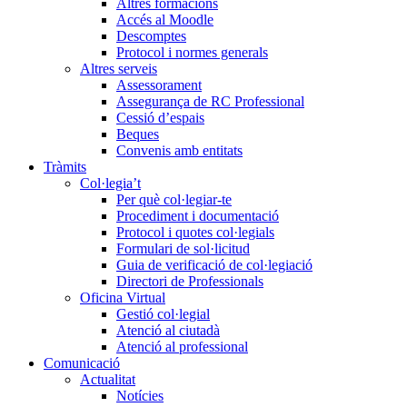
Altres formacions
Accés al Moodle
Descomptes
Protocol i normes generals
Altres serveis
Assessorament
Assegurança de RC Professional
Cessió d’espais
Beques
Convenis amb entitats
Tràmits
Col·legia’t
Per què col·legiar-te
Procediment i documentació
Protocol i quotes col·legials
Formulari de sol·licitud
Guia de verificació de col·legiació
Directori de Professionals
Oficina Virtual
Gestió col·legial
Atenció al ciutadà
Atenció al professional
Comunicació
Actualitat
Notícies