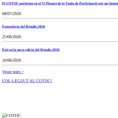
El COTOC participa en el 7è Plenari de la Taula de Participació per un Siste
08/07/2026
Fotogaleria del Brindis 2026
25/06/2026
Èxit en la nova edició del Brindis 2026
16/06/2026
Veure totes >
COL·LEGIA’T AL COTOC!