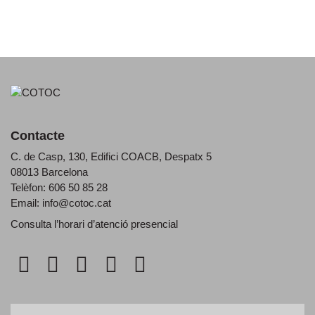
Contacte
C. de Casp, 130, Edifici COACB, Despatx 5
08013 Barcelona
Telèfon: 606 50 85 28
Email:
info@cotoc.cat
Consulta l’horari d’
atenció presencial