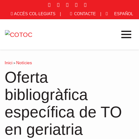
ACCÉS COL·LEGIATS
|
CONTACTE
|
ESPAÑOL
Inici
Notícies
>
Oferta
bibliogràfica
específica de TO
en geriatria