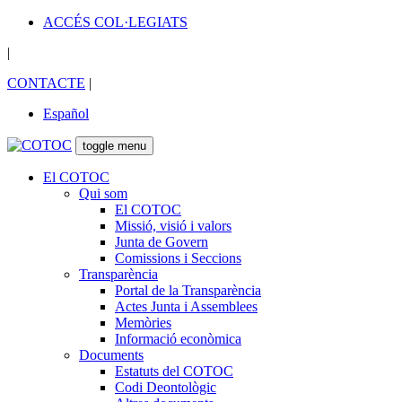
ACCÉS COL·LEGIATS
|
CONTACTE
|
Español
toggle menu
El COTOC
Qui som
El COTOC
Missió, visió i valors
Junta de Govern
Comissions i Seccions
Transparència
Portal de la Transparència
Actes Junta i Assemblees
Memòries
Informació econòmica
Documents
Estatuts del COTOC
Codi Deontològic