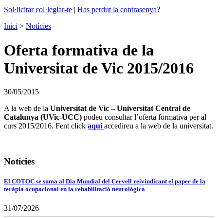
Sol·licitar col·legiar-te
|
Has perdut la contrasenya?
Inici
>
Notícies
Oferta formativa de la
Universitat de Vic 2015/2016
30/05/2015
A la web de la
Universitat de Vic – Universitat Central de
Catalunya (UVic-UCC)
podeu consultar l’oferta formativa per al
curs 2015/2016. Fent click
aquí
accedireu a la web de la universitat.
Notícies
El COTOC se suma al Dia Mundial del Cervell reivindicant el paper de la
teràpia ocupacional en la rehabilitació neurològica
31/07/2026