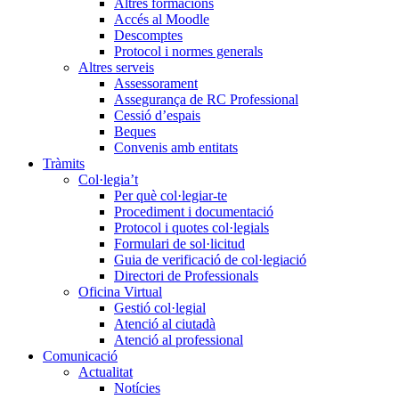
Altres formacions
Accés al Moodle
Descomptes
Protocol i normes generals
Altres serveis
Assessorament
Assegurança de RC Professional
Cessió d’espais
Beques
Convenis amb entitats
Tràmits
Col·legia’t
Per què col·legiar-te
Procediment i documentació
Protocol i quotes col·legials
Formulari de sol·licitud
Guia de verificació de col·legiació
Directori de Professionals
Oficina Virtual
Gestió col·legial
Atenció al ciutadà
Atenció al professional
Comunicació
Actualitat
Notícies