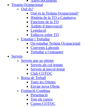
Altres documents
Terapia Ocupacional
Què és?
Què és la Teràpia Ocupacional?
Història de la TO a Catalunya
Funcions de la TO
Àmbits d’intervenció
Legislació
Enllaços sobre TO
Estudiar i Treballar
On estudiar Teràpia Ocupacional
Convenis Laborals
Treballar a l’estranger
Serveis
Serveis que us oferim
Serveis als col·legiats
Serveis al precol·legiat
Club COTOC
Borsa de Treball
Totes les Ofertes
Enviar nova Oferta
Formació Contínua
Presentació
Tots els cursos
Cursos COTOC