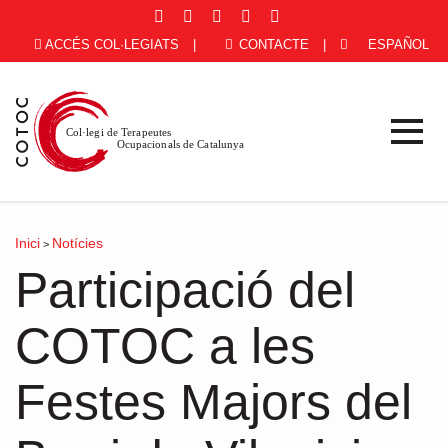
ACCÉS COL·LEGIATS
|
CONTACTE
|
ESPAÑOL
Inici
Notícies
>
Participació del
COTOC a les
Festes Majors del