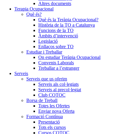
Altres documents
Terapia Ocupacional
Què és?
Què és la Teràpia Ocupacional?
Història de la TO a Catalunya
Funcions de la TO
Àmbits d’intervenció
Legislació
Enllaços sobre TO
Estudiar i Treballar
On estudiar Teràpia Ocupacional
Convenis Laborals
Treballar a l’estranger
Serveis
Serveis que us oferim
Serveis als col·legiats
Serveis al precol·legiat
Club COTOC
Borsa de Treball
Totes les Ofertes
Enviar nova Oferta
Formació Contínua
Presentació
Tots els cursos
Cursos COTOC