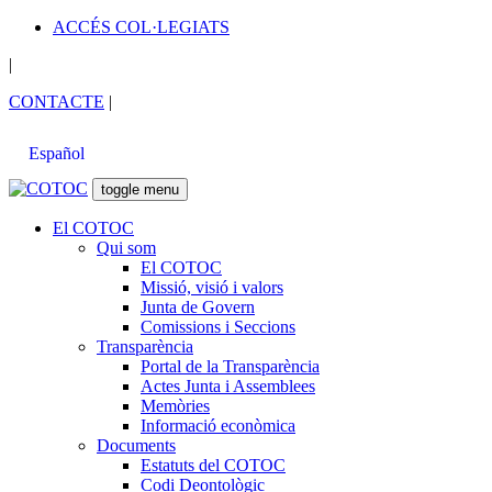
ACCÉS COL·LEGIATS
|
CONTACTE
|
Español
toggle menu
El COTOC
Qui som
El COTOC
Missió, visió i valors
Junta de Govern
Comissions i Seccions
Transparència
Portal de la Transparència
Actes Junta i Assemblees
Memòries
Informació econòmica
Documents
Estatuts del COTOC
Codi Deontològic