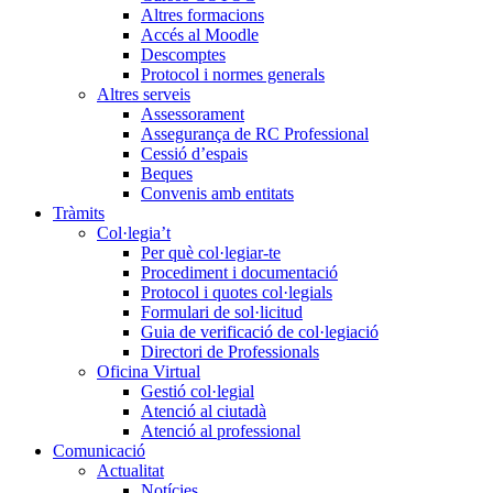
Altres formacions
Accés al Moodle
Descomptes
Protocol i normes generals
Altres serveis
Assessorament
Assegurança de RC Professional
Cessió d’espais
Beques
Convenis amb entitats
Tràmits
Col·legia’t
Per què col·legiar-te
Procediment i documentació
Protocol i quotes col·legials
Formulari de sol·licitud
Guia de verificació de col·legiació
Directori de Professionals
Oficina Virtual
Gestió col·legial
Atenció al ciutadà
Atenció al professional
Comunicació
Actualitat
Notícies