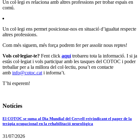
Un col·legi es relaciona amb altres professions per trobar espais en
comú.
Un col·legi ens permet posicionar-nos en situació d’igualtat respecte
altres professions.
Com més siguem, més força podrem fer per assolir nous reptes!
Vols col·legiar-te?
Fent click
aquí
trobareu tota la informació. I si ja
estàs col·legiat i vols participar amb les tasques del COTOC i poder
treballar per a la millora del col·lectiu, posa’t en contacte
amb
info@cotoc.cat
i informa’t.
T’hi esperem!
Notícies
El COTOC se suma al Dia Mundial del Cervell reivindicant el paper de la
teràpia ocupacional en la rehabilitació neurològica
31/07/2026